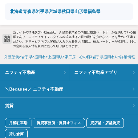
北海道
青森県
岩手県
宮城県
秋田県
山形県
福島県
当サイトの物件及び不動産会社、外壁塗装業者の情報は検索パートナーが提供している情
報であり、ニフティライフスタイル株式会社は内容の責任を負わないことを予めご了承く
免責
事項
ださい。本サービス内でお客様が入力される個人情報は、検索パートナーが取得し、同社
の定める個人情報規約に従って取り扱われます。
外壁塗装
岩手県
盛岡市
上盛岡駅
家工房・心の郷（岩手県盛岡市）の詳細情報
ニフティ不動産
ニフティ不動産アプリ
＼Because／ ニフティ不動産
賃貸
月極駐車場
賃貸事務所・賃貸オフィス
貸店舗・店舗賃貸
貸し倉庫