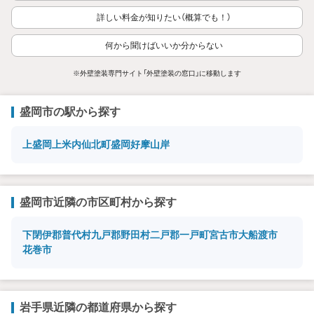
詳しい料金が知りたい（概算でも！）
何から聞けばいいか分からない
※外壁塗装専門サイト「外壁塗装の窓口」に移動します
盛岡市の駅から探す
上盛岡
上米内
仙北町
盛岡
好摩
山岸
盛岡市近隣の市区町村から探す
下閉伊郡普代村
九戸郡野田村
二戸郡一戸町
宮古市
大船渡市
花巻市
岩手県近隣の都道府県から探す