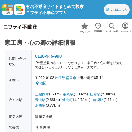
有名不動産サイトまとめて検索
詳しくは
こちら
ニフティ不動産アプリ
カンタン検索
閲覧履歴
マイページ
お気に入り
家工房・心の郷の詳細情報
0120-945-990
お問い合わ
「外壁塗装の窓口」につながります。家工房・心の郷を紹介し
せ先
てほしいとお伝えいただくとスムーズです。
〒020-0102
岩手県
盛岡市
上田小鳥沢85-44
所在地
地図
上盛岡駅
(321m)
盛岡駅
(1.38km)
山岸駅
(2.30km)
近くの駅
青山駅
(2.66km)
仙北町駅
(2.78km)
前潟駅
(3.77km)
厨川駅
(3.77km)
事業内容
建築業全般
代表者
番澤 忠照