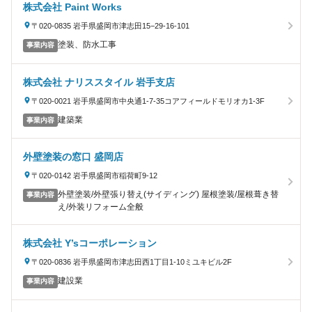
株式会社 Paint Works
〒020-0835 岩手県盛岡市津志田15−29-16-101
塗装、防水工事
事業内容
株式会社 ナリススタイル 岩手支店
〒020-0021 岩手県盛岡市中央通1-7-35コアフィールドモリオカ1-3F
建築業
事業内容
外壁塗装の窓口 盛岡店
〒020-0142 岩手県盛岡市稲荷町9-12
外壁塗装/外壁張り替え(サイディング) 屋根塗装/屋根葺き替
事業内容
え/外装リフォーム全般
株式会社 Y’sコーポレーション
〒020-0836 岩手県盛岡市津志田西1丁目1-10ミユキビル2F
建設業
事業内容