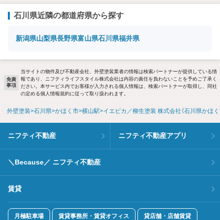
石川県近隣の都道府県から探す
新潟県
山梨県
長野県
富山県
石川県
福井県
当サイトの物件及び不動産会社、外壁塗装業者の情報は検索パートナーが提供している情
報であり、ニフティライフスタイル株式会社は内容の責任を負わないことを予めご了承く
免責
事項
ださい。本サービス内でお客様が入力される個人情報は、検索パートナーが取得し、同社
の定める個人情報規約に従って取り扱われます。
外壁塗装
石川県
かほく市
横山駅
イエピカ／柳生塗装 株式会社（石川県かほく
ニフティ不動産
ニフティ不動産アプリ
＼Because／ ニフティ不動産
賃貸
月極駐車場
賃貸事務所・賃貸オフィス
貸店舗・店舗賃貸