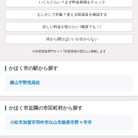
いくらぐらい？まず料金相場をチェック
もしかして対象？使える助成金を確認する
詳しい料金が知りたい（概算でも！）
何から聞けばいいか分からない
※外壁塗装専門サイト「外壁塗装の窓口」に移動します
かほく市の駅から探す
横山
宇野気
高松
かほく市近隣の市区町村から探す
小松市
加賀市
羽咋市
白山市
能美市
野々市市