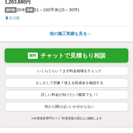
1,263,680円
35年
51～100平米(15～30坪)
築年数
面積
石川県
他の施工実績も見る
チャットで見積もり相談
無料
いくらぐらい？まず料金相場をチェック
もしかして対象？使える助成金を確認する
詳しい料金が知りたい（概算でも！）
何から聞けばいいか分からない
※外壁塗装専門サイト「外壁塗装の窓口」に移動します