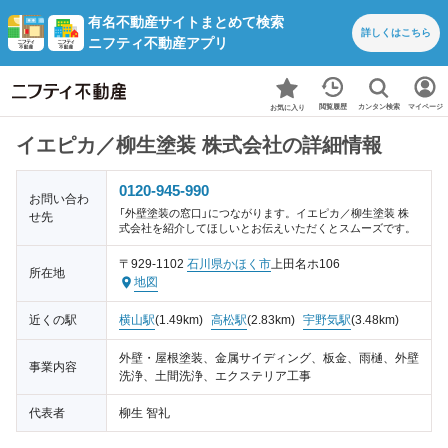
有名不動産サイトまとめて検索
詳しくは
こちら
ニフティ不動産アプリ
カンタン検索
閲覧履歴
マイページ
お気に入り
イエピカ／柳生塗装 株式会社の詳細情報
0120-945-990
お問い合わ
「外壁塗装の窓口」につながります。イエピカ／柳生塗装 株
せ先
式会社を紹介してほしいとお伝えいただくとスムーズです。
〒929-1102
石川県
かほく市
上田名ホ106
所在地
地図
近くの駅
横山駅
(1.49km)
高松駅
(2.83km)
宇野気駅
(3.48km)
外壁・屋根塗装、金属サイディング、板金、雨樋、外壁
事業内容
洗浄、土間洗浄、エクステリア工事
代表者
柳生 智礼