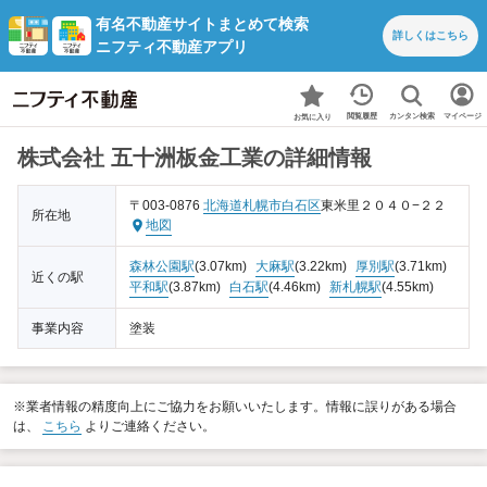
有名不動産サイトまとめて検索
詳しくは
こちら
ニフティ不動産アプリ
カンタン検索
閲覧履歴
マイページ
お気に入り
株式会社 五十洲板金工業の詳細情報
〒003-0876
北海道
札幌市白石区
東米里２０４０−２２
所在地
地図
森林公園駅
(3.07km)
大麻駅
(3.22km)
厚別駅
(3.71km)
近くの駅
平和駅
(3.87km)
白石駅
(4.46km)
新札幌駅
(4.55km)
事業内容
塗装
※業者情報の精度向上にご協力をお願いいたします。情報に誤りがある場合
は、
こちら
よりご連絡ください。