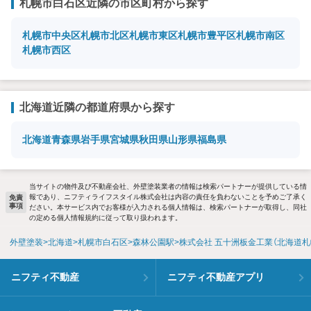
札幌市白石区近隣の市区町村から探す
札幌市中央区
札幌市北区
札幌市東区
札幌市豊平区
札幌市南区
札幌市西区
北海道近隣の都道府県から探す
北海道
青森県
岩手県
宮城県
秋田県
山形県
福島県
当サイトの物件及び不動産会社、外壁塗装業者の情報は検索パートナーが提供している情
報であり、ニフティライフスタイル株式会社は内容の責任を負わないことを予めご了承く
免責
事項
ださい。本サービス内でお客様が入力される個人情報は、検索パートナーが取得し、同社
の定める個人情報規約に従って取り扱われます。
外壁塗装
北海道
札幌市白石区
森林公園駅
株式会社 五十洲板金工業（北海道
ニフティ不動産
ニフティ不動産アプリ