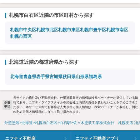
札幌市白石区近隣の市区町村から探す
札幌市中央区
札幌市北区
札幌市東区
札幌市豊平区
札幌市南区
札幌市西区
北海道近隣の都道府県から探す
北海道
青森県
岩手県
宮城県
秋田県
山形県
福島県
当サイトの物件及び不動産会社、外壁塗装業者の情報は検索パートナーが提供している情
報であり、ニフティライフスタイル株式会社は内容の責任を負わないことを予めご了承く
免責
事項
ださい。本サービス内でお客様が入力される個人情報は、検索パートナーが取得し、同社
の定める個人情報規約に従って取り扱われます。
外壁塗装
北海道
札幌市白石区
白石駅
佐々木塗装工業株式会社 札幌支店（北
ニフティ不動産
ニフティ不動産アプリ