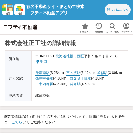
有名不動産サイトまとめて検索
詳しくは
こちら
ニフティ不動産アプリ
カンタン検索
閲覧履歴
マイページ
お気に入り
株式会社正工社の詳細情報
〒063-0021
北海道
札幌市西区
平和１条２丁目７−６
所在地
地図
発寒南駅
(3.23km)
宮の沢駅
(3.42km)
琴似駅
(3.80km)
近くの駅
発寒中央駅
(4.10km)
西２８丁目駅
(4.28km)
二十四軒駅
(4.32km)
発寒駅
(4.50km)
事業内容
建築塗装
※業者情報の精度向上にご協力をお願いいたします。情報に誤りがある場合
は、
こちら
よりご連絡ください。