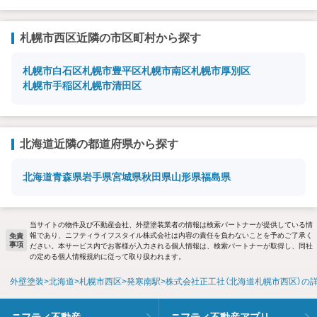
札幌市西区近隣の市区町村から探す
札幌市白石区
札幌市豊平区
札幌市南区
札幌市厚別区
札幌市手稲区
札幌市清田区
北海道近隣の都道府県から探す
北海道
青森県
岩手県
宮城県
秋田県
山形県
福島県
当サイトの物件及び不動産会社、外壁塗装業者の情報は検索パートナーが提供している情
報であり、ニフティライフスタイル株式会社は内容の責任を負わないことを予めご了承く
免責
事項
ださい。本サービス内でお客様が入力される個人情報は、検索パートナーが取得し、同社
の定める個人情報規約に従って取り扱われます。
外壁塗装
北海道
札幌市西区
発寒南駅
株式会社正工社（北海道札幌市西区）の
ニフティ不動産
ニフティ不動産アプリ