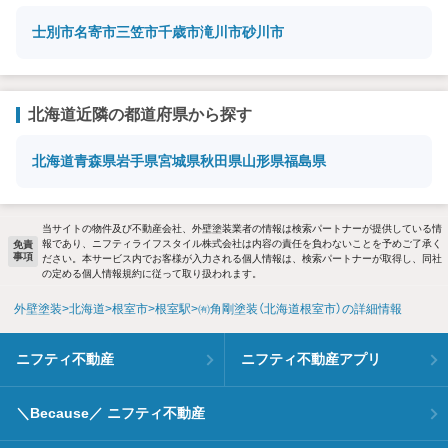
士別市
名寄市
三笠市
千歳市
滝川市
砂川市
北海道近隣の都道府県から探す
北海道
青森県
岩手県
宮城県
秋田県
山形県
福島県
当サイトの物件及び不動産会社、外壁塗装業者の情報は検索パートナーが提供している情
報であり、ニフティライフスタイル株式会社は内容の責任を負わないことを予めご了承く
免責
事項
ださい。本サービス内でお客様が入力される個人情報は、検索パートナーが取得し、同社
の定める個人情報規約に従って取り扱われます。
外壁塗装
北海道
根室市
根室駅
㈲角剛塗装（北海道根室市）の詳細情報
ニフティ不動産
ニフティ不動産アプリ
＼Because／ ニフティ不動産