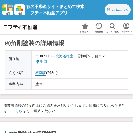
有名不動産サイトまとめて検索
詳しくは
こちら
ニフティ不動産アプリ
カンタン検索
閲覧履歴
マイページ
お気に入り
㈲角剛塗装の詳細情報
〒087-0022
北海道
根室市
昭和町２丁目８７
所在地
地図
近くの駅
根室駅
(763m)
事業内容
塗装
※業者情報の精度向上にご協力をお願いいたします。情報に誤りがある場合
は、
こちら
よりご連絡ください。