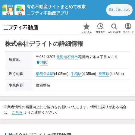
有名不動産サイトまとめて検索
詳しくは
こちら
ニフティ不動産アプリ
カンタン検索
閲覧履歴
マイページ
お気に入り
株式会社デライトの詳細情報
〒061-3207
北海道
石狩市
花川南７条４丁目４３５
所在地
地図
近くの駅
稲積公園駅
(4.05km)
手稲駅
(4.35km)
発寒駅
(4.48km)
事業内容
建築塗装
※業者情報の精度向上にご協力をお願いいたします。情報に誤りがある場合
は、
こちら
よりご連絡ください。