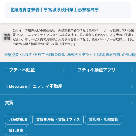
北海道
青森県
岩手県
宮城県
秋田県
山形県
福島県
当サイトの物件及び不動産会社、外壁塗装業者の情報は検索パートナーが提供している情
報であり、ニフティライフスタイル株式会社は内容の責任を負わないことを予めご了承く
免責
事項
ださい。本サービス内でお客様が入力される個人情報は、検索パートナーが取得し、同社
の定める個人情報規約に従って取り扱われます。
外壁塗装
北海道
石狩市
稲積公園駅
株式会社デライト（北海道石狩市）の詳細
ニフティ不動産
ニフティ不動産アプリ
＼Because／ ニフティ不動産
賃貸
月極駐車場
賃貸事務所・賃貸オフィス
貸店舗・店舗賃貸
貸し倉庫