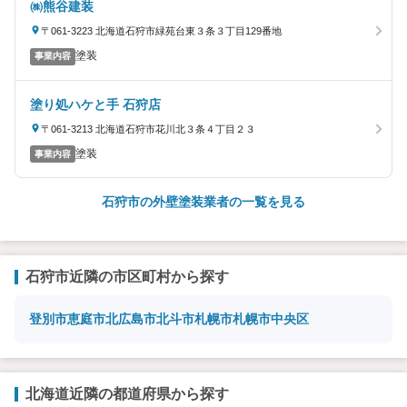
㈱熊谷建装
〒061-3223 北海道石狩市緑苑台東３条３丁目129番地
塗装
事業内容
塗り処ハケと手 石狩店
〒061-3213 北海道石狩市花川北３条４丁目２３
塗装
事業内容
石狩市の外壁塗装業者の一覧を見る
石狩市近隣の市区町村から探す
登別市
恵庭市
北広島市
北斗市
札幌市
札幌市中央区
北海道近隣の都道府県から探す