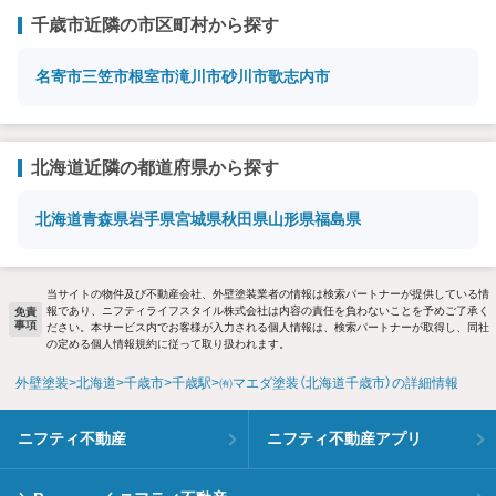
千歳市近隣の市区町村から探す
名寄市
三笠市
根室市
滝川市
砂川市
歌志内市
北海道近隣の都道府県から探す
北海道
青森県
岩手県
宮城県
秋田県
山形県
福島県
当サイトの物件及び不動産会社、外壁塗装業者の情報は検索パートナーが提供している情
報であり、ニフティライフスタイル株式会社は内容の責任を負わないことを予めご了承く
免責
事項
ださい。本サービス内でお客様が入力される個人情報は、検索パートナーが取得し、同社
の定める個人情報規約に従って取り扱われます。
外壁塗装
北海道
千歳市
千歳駅
㈲マエダ塗装（北海道千歳市）の詳細情報
ニフティ不動産
ニフティ不動産アプリ