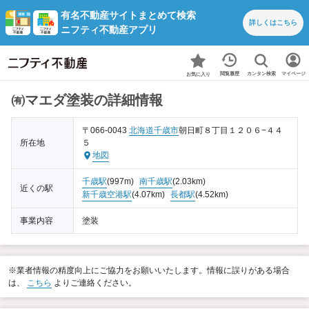
有名不動産サイトまとめて検索
詳しくは
こちら
ニフティ不動産アプリ
カンタン検索
閲覧履歴
マイページ
お気に入り
㈲マエダ塗装の詳細情報
〒066-0043
北海道
千歳市
朝日町８丁目１２０６−４４
所在地
５
地図
千歳駅
(997m)
南千歳駅
(2.03km)
近くの駅
新千歳空港駅
(4.07km)
長都駅
(4.52km)
事業内容
塗装
※業者情報の精度向上にご協力をお願いいたします。情報に誤りがある場合
は、
こちら
よりご連絡ください。