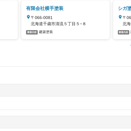
有限会社横手塗装
シガ
〒066-0081
〒06
北海道千歳市清流５丁目５−８
北海
建築塗装
事業内容
事業内容