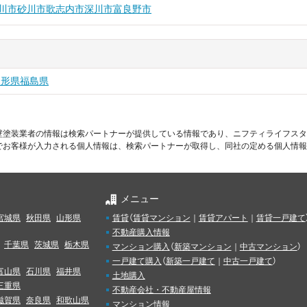
川市
砂川市
歌志内市
深川市
富良野市
山形県
福島県
壁塗装業者の情報は検索パートナーが提供している情報であり、ニフティライフスタ
でお客様が入力される個人情報は、検索パートナーが取得し、同社の定める個人情報
メニュー
宮城県
秋田県
山形県
賃貸
（
賃貸マンション
｜
賃貸アパート
｜
賃貸一戸建て
不動産購入情報
千葉県
茨城県
栃木県
マンション購入
（
新築マンション
｜
中古マンション
）
一戸建て購入
（
新築一戸建て
｜
中古一戸建て
）
富山県
石川県
福井県
土地購入
三重県
不動産会社・不動産屋情報
滋賀県
奈良県
和歌山県
マンション情報