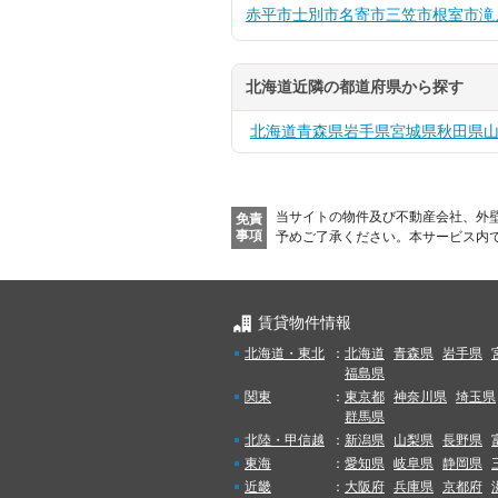
赤平市
士別市
名寄市
三笠市
根室市
滝
北海道近隣の都道府県から探す
北海道
青森県
岩手県
宮城県
秋田県
当サイトの物件及び不動産会社、外
免責
事項
予めご了承ください。
本サービス内
賃貸物件情報
北海道・東北
：
北海道
青森県
岩手県
福島県
関東
：
東京都
神奈川県
埼玉県
群馬県
北陸・甲信越
：
新潟県
山梨県
長野県
東海
：
愛知県
岐阜県
静岡県
近畿
：
大阪府
兵庫県
京都府