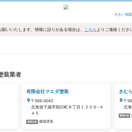
大きい地図
お願いいたします。情報に誤りがある場合は、
こちら
よりご連絡くださ
塗装業者
有限会社マエダ塗装
きむ
〒066-0043
〒06
北海道千歳市朝日町８丁目１２０６−４
北海
４５
事業内容
建築塗装
事業内容