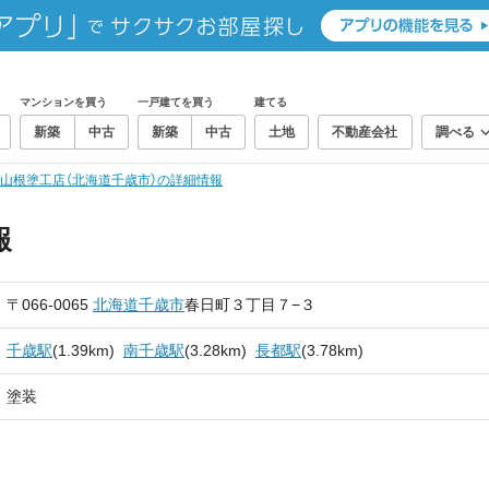
マンションを買う
一戸建てを買う
建てる
新築
中古
新築
中古
土地
不動産会社
調べる
山根塗工店（北海道千歳市）の詳細情報
報
〒066-0065
北海道
千歳市
春日町３丁目７−３
千歳駅
(1.39km)
南千歳駅
(3.28km)
長都駅
(3.78km)
塗装