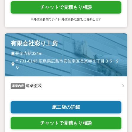
チャットで見積もり相談
※外壁塗装専門サイト「外壁塗装の窓口」に移動します
有限会社彩り工房
長楽寺駅324m
〒731-0143 広島県広島市安佐南区長楽寺１丁目３５−２
０
建築塗装
事業内容
施工店の詳細
チャットで見積もり相談