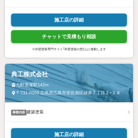
施工店の詳細
チャットで見積もり相談
※外壁塗装専門サイト「外壁塗装の窓口」に移動します
典工株式会社
七軒茶屋駅142m
〒731-0103 広島県広島市安佐南区緑井７丁目２−２８
建築塗装
事業内容
施工店の詳細