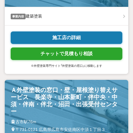
建築塗装
事業内容
施工店の詳細
チャットで見積もり相談
※外壁塗装専門サイト「外壁塗装の窓口」に移動します
Ａ外壁塗装の窓口・壁・屋根塗り替えサ
ービス 長楽寺・山本新町・伴中央・中
須・伴南・伴北・沼田・出張受付センタ
ー
古市駅76m
〒731-0121 広島県広島市安佐南区中須１丁目３