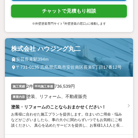
チャットで見積もり相談
※外壁塗装専門サイト「外壁塗装の窓口」に移動します
株式会社 ハウジング丸二
安芸長束駅394m
〒731-0135 広島県広島市安佐南区長束5丁目17番12号
2件
736,539円
施工実績
平均施工単価
塗装、リフォーム、不動産販売
事業内容
塗装・リフォームのことならおまかせください！
お客様に合わせた施工プランを提供します。住まいのご用命・悩み
などがございましたら、事の大小に関わらずいつでもお気軽にご相
談ください。 真心を込めたサービスを提供し、お客様1人1人と長く
お付き合いをさせていただければ幸いです。