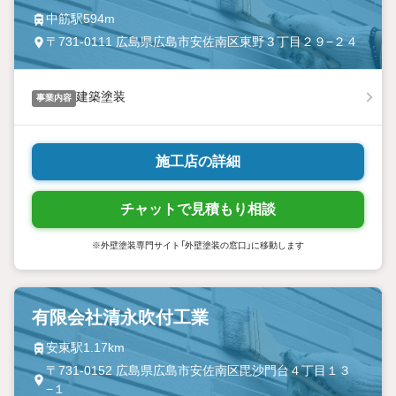
中筋駅594m
〒731-0111 広島県広島市安佐南区東野３丁目２９−２４
建築塗装
事業内容
施工店の詳細
チャットで見積もり相談
※外壁塗装専門サイト「外壁塗装の窓口」に移動します
有限会社清永吹付工業
安東駅1.17km
〒731-0152 広島県広島市安佐南区毘沙門台４丁目１３
−１