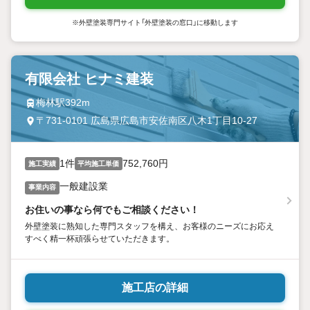
※外壁塗装専門サイト「外壁塗装の窓口」に移動します
有限会社 ヒナミ建装
梅林駅392m
〒731-0101 広島県広島市安佐南区八木1丁目10-27
1件
752,760円
施工実績
平均施工単価
一般建設業
事業内容
お住いの事なら何でもご相談ください！
外壁塗装に熟知した専門スタッフを構え、お客様のニーズにお応え
すべく精一杯頑張らせていただきます。
施工店の詳細