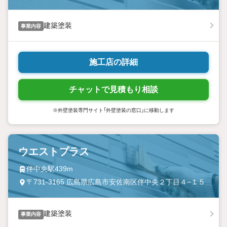
建築塗装
事業内容
施工店の詳細
チャットで見積もり相談
※外壁塗装専門サイト「外壁塗装の窓口」に移動します
ウエストプラス
伴中央駅439m
〒731-3165 広島県広島市安佐南区伴中央２丁目４−１５
建築塗装
事業内容