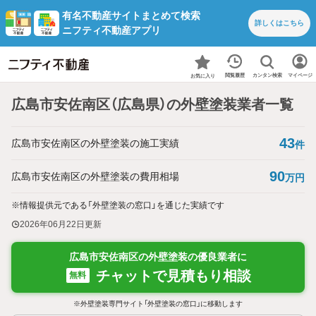
有名不動産サイトまとめて検索
詳しくは
こちら
ニフティ不動産アプリ
カンタン検索
閲覧履歴
マイページ
お気に入り
広島市安佐南区（広島県）の外壁塗装業者一覧
43
広島市安佐南区の外壁塗装の施工実績
件
90
広島市安佐南区の外壁塗装の費用相場
万円
※情報提供元である「外壁塗装の窓口」を通じた実績です
2026年06月22日
更新
広島市安佐南区の外壁塗装の優良業者に
チャットで見積もり相談
無料
※外壁塗装専門サイト「外壁塗装の窓口」に移動します