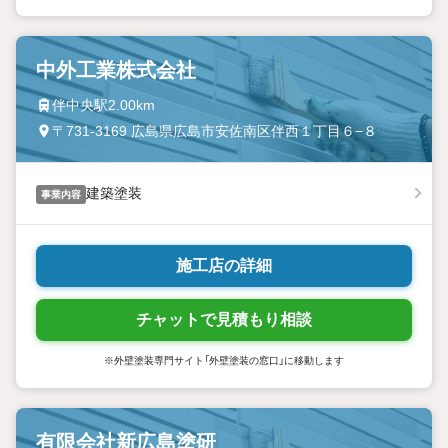
中外工業株式会社
伴中央駅2.00km
〒731-3169 広島県広島市安佐南区伴西１丁目６−８
建築塗装
事業内容
施工店の詳細
チャットで見積もり相談
※外壁塗装専門サイト「外壁塗装の窓口」に移動します
有限会社新広島塗研