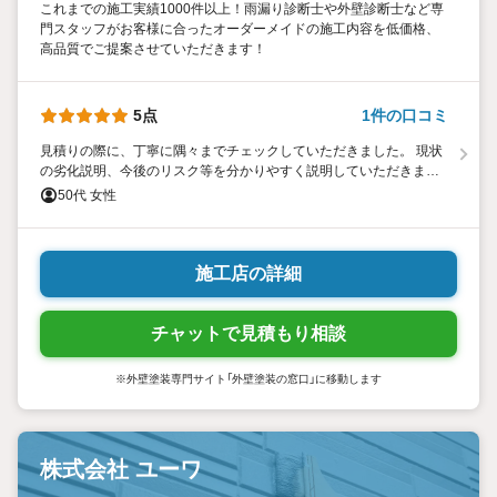
これまでの施工実績1000件以上！雨漏り診断士や外壁診断士など専
門スタッフがお客様に合ったオーダーメイドの施工内容を低価格、
高品質でご提案させていただきます！
5点
1件の口コミ
見積りの際に、丁寧に隅々までチェックしていただきました。 現状
の劣化説明、今後のリスク等を分かりやすく説明していただきまし
た。 その結果、リフォームを決断しました。 これからリフォームさ
50代 女性
れる方につきましては、ご自宅の劣化状況を鑑みて行うことをおす
すめいたします。
施工店の詳細
チャットで見積もり相談
※外壁塗装専門サイト「外壁塗装の窓口」に移動します
株式会社 ユーワ