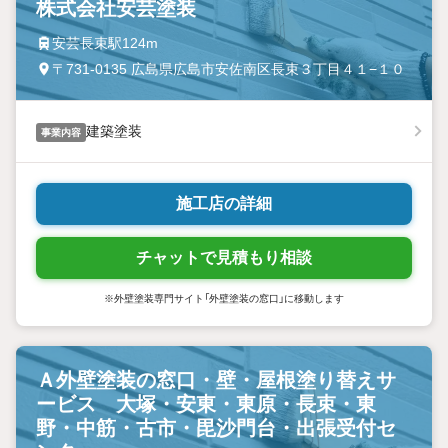
株式会社安芸塗装
安芸長束駅124m
〒731-0135 広島県広島市安佐南区長束３丁目４１−１０
建築塗装
事業内容
施工店の詳細
チャットで見積もり相談
※外壁塗装専門サイト「外壁塗装の窓口」に移動します
Ａ外壁塗装の窓口・壁・屋根塗り替えサ
ービス 大塚・安東・東原・長束・東
野・中筋・古市・毘沙門台・出張受付セ