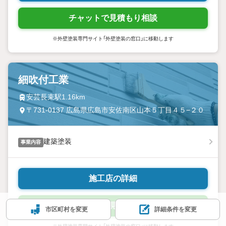
チャットで見積もり相談
※外壁塗装専門サイト「外壁塗装の窓口」に移動します
細吹付工業
安芸長束駅1.16km
〒731-0137 広島県広島市安佐南区山本５丁目４５−２０
建築塗装
事業内容
施工店の詳細
チャットで見積もり相談
市区町村を変更
詳細条件を変更