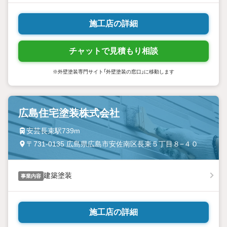
施工店の詳細
チャットで見積もり相談
※外壁塗装専門サイト「外壁塗装の窓口」に移動します
広島住宅塗装株式会社
安芸長束駅739m
〒731-0135 広島県広島市安佐南区長束５丁目８−４０
建築塗装
事業内容
施工店の詳細