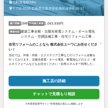
七軒茶屋駅59m
〒731-0103 広島県広島市安佐南区緑井6-35-17
29件
1,043,939円
施工実績
平均施工単価
建築工事全般・太陽光発電システム・オール電化
事業内容
システム・空調設備工事・住宅リフォーム工事・
上下水道工事
住宅リフォームのことなら 株式会社ユーワにお任せくださ
い！
当社では、外装・内装・エクステリア工事などのリフォーム全般を
行っております。太陽光発電・オール電化・蓄電池などのエコ・省
エネリフォームなどもお任せください！自然エネルギー利用した省
エネで快適な暮らしをご提案いたします。
施工店の詳細
チャットで見積もり相談
※外壁塗装専門サイト「外壁塗装の窓口」に移動します