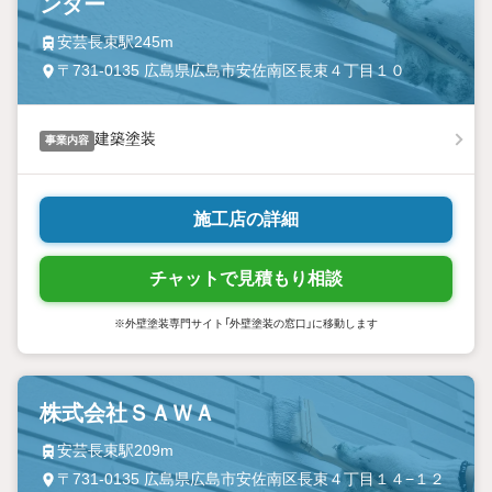
ンター
安芸長束駅245m
〒731-0135 広島県広島市安佐南区長束４丁目１０
建築塗装
事業内容
施工店の詳細
チャットで見積もり相談
※外壁塗装専門サイト「外壁塗装の窓口」に移動します
株式会社ＳＡＷＡ
安芸長束駅209m
〒731-0135 広島県広島市安佐南区長束４丁目１４−１２