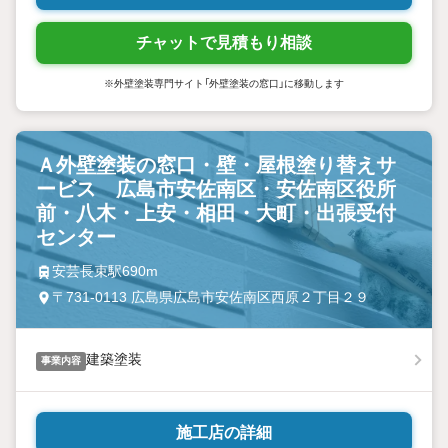
チャットで見積もり相談
※外壁塗装専門サイト「外壁塗装の窓口」に移動します
Ａ外壁塗装の窓口・壁・屋根塗り替えサ
ービス 広島市安佐南区・安佐南区役所
前・八木・上安・相田・大町・出張受付
センター
安芸長束駅690m
〒731-0113 広島県広島市安佐南区西原２丁目２９
建築塗装
事業内容
施工店の詳細