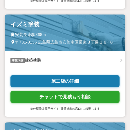
※外壁塗装専門サイト「外壁塗装の窓口」に移動します
イズミ塗装
安芸長束駅368m
〒731-0135 広島県広島市安佐南区長束３丁目２８−８
建築塗装
事業内容
施工店の詳細
チャットで見積もり相談
※外壁塗装専門サイト「外壁塗装の窓口」に移動します