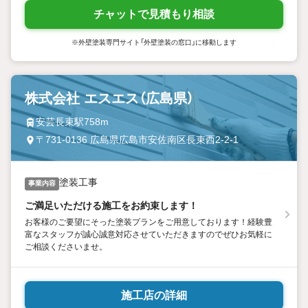
チャットで見積もり相談
※外壁塗装専門サイト「外壁塗装の窓口」に移動します
株式会社 エスエス（広島県）
安芸長束駅758m
〒731-0136 広島県広島市安佐南区長束西2-2-1
塗装工事
事業内容
ご満足いただける施工をお約束します！
お客様のご要望にそった塗装プランをご用意しております！経験豊
富なスタッフが誠心誠意対応させていただきますのでぜひお気軽に
ご相談くださいませ。
施工店の詳細