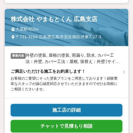
株式会社 やまもとくん 広島支店
大原駅452m
〒731-3164 広島県広島市安佐南区伴東7-27-3
外壁の塗装, 屋根の塗装, 雨漏り, 防水, カバー工
事業内容
法：外壁, カバー工法：屋根, 張替え：外壁（サイデ
ィング）, 張替え：屋根（ストレート、コロニアルな
ご満足いただける施工をお約束します！
ど）, 葺替え：瓦屋根, 全面貼替え, リフォーム工事
お客様のご要望にそった塗装プランをご用意しております！経験豊
富なスタッフが誠心誠意対応させていただきますのでぜひお気軽に
ご相談くださいませ。
施工店の詳細
チャットで見積もり相談