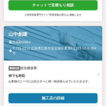
チャットで見積もり相談
※外壁塗装専門サイト「外壁塗装の窓口」に移動します
山中創建
西原駅498m
〒731-0112 広島県広島市安佐南区東原1丁目9-52-8-204
号
総合建築業
事業内容
何でも対応
お客様のニーズにお応えすべく精一杯頑張らせていただきます。
施工店の詳細