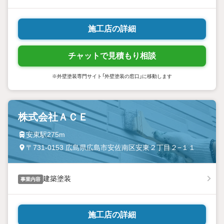
施工店の詳細
チャットで見積もり相談
※外壁塗装専門サイト「外壁塗装の窓口」に移動します
株式会社ＡＣＥ
安東駅275m
〒731-0153 広島県広島市安佐南区安東２丁目２−１１
建築塗装
事業内容
施工店の詳細