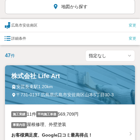
地図から探す
広島市安佐南区
変更
詳細条件
変更
47
件
株式会社 Life Art
安芸長束駅1.20km
〒731-0137 広島県広島市安佐南区山本5丁目30-3
11件
569,709円
施工実績
平均施工単価
屋根修理、外壁塗装
事業内容
お客様満足度、Google口コミ最高得点！