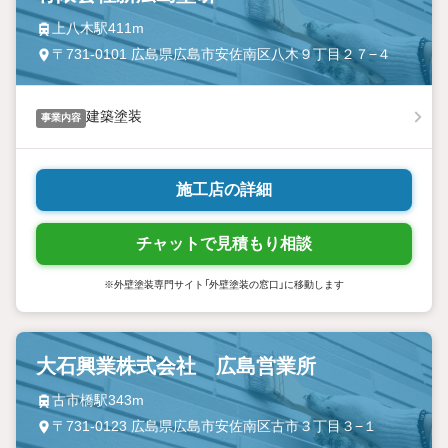
上八木駅411m
〒731-0101 広島県広島市安佐南区八木９丁目２７−４
建築塗装
事業内容
施工店の詳細
チャットで見積もり相談
※外壁塗装専門サイト「外壁塗装の窓口」に移動します
大石興業株式会社 広島営業所
古市橋駅343m
〒731-0123 広島県広島市安佐南区古市３丁目３−１