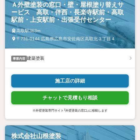
Ａ外壁塗装の窓口・壁・屋根塗り替えサ
ービス 高取・伴西・長楽寺駅前・高取
駅前・上安駅前・出張受付センター
高取駅363m
〒731-0144 広島県広島市安佐南区高取北３丁目４
建築塗装
事業内容
施工店の詳細
チャットで見積もり相談
※外壁塗装専門サイト「外壁塗装の窓口」に移動します
株式会社山根塗装