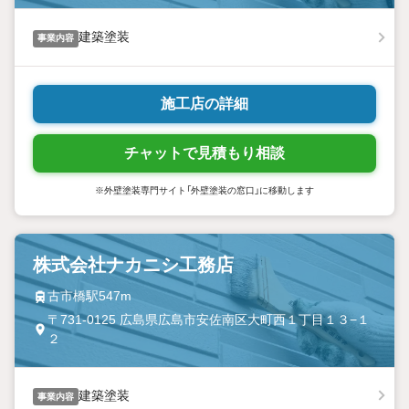
建築塗装
事業内容
施工店の詳細
チャットで見積もり相談
※外壁塗装専門サイト「外壁塗装の窓口」に移動します
株式会社ナカニシ工務店
古市橋駅547m
〒731-0125 広島県広島市安佐南区大町西１丁目１３−１
２
建築塗装
事業内容