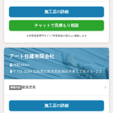
施工店の詳細
チャットで見積もり相談
※外壁塗装専門サイト「外壁塗装の窓口」に移動します
アート住建有限会社
伴駅444m
〒731-3164 広島県広島市安佐南区伴東１丁目４３−２２
建築塗装
事業内容
施工店の詳細