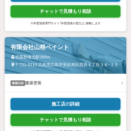
チャットで見積もり相談
※外壁塗装専門サイト「外壁塗装の窓口」に移動します
有限会社山根ペイント
祇園新橋北駅399m
〒731-0113 広島県広島市安佐南区西原４丁目３６−１０
建築塗装
事業内容
施工店の詳細
チャットで見積もり相談