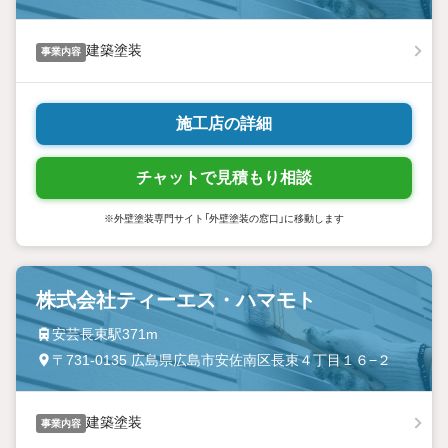
建築塗装
事業内容
施工店の詳細
チャットで見積もり相談
※外壁塗装専門サイト「外壁塗装の窓口」に移動します
株式会社ティーエス・ハマモト
安芸長束駅371m
〒731-0135 広島県広島市安佐南区長束４丁目１６−２
建築塗装
事業内容