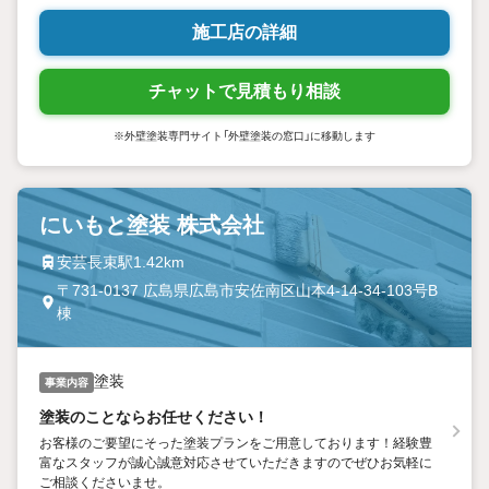
施工店の詳細
チャットで見積もり相談
※外壁塗装専門サイト「外壁塗装の窓口」に移動します
にいもと塗装 株式会社
安芸長束駅1.42km
〒731-0137 広島県広島市安佐南区山本4-14-34-103号B
棟
塗装
事業内容
塗装のことならお任せください！
お客様のご要望にそった塗装プランをご用意しております！経験豊
富なスタッフが誠心誠意対応させていただきますのでぜひお気軽に
ご相談くださいませ。