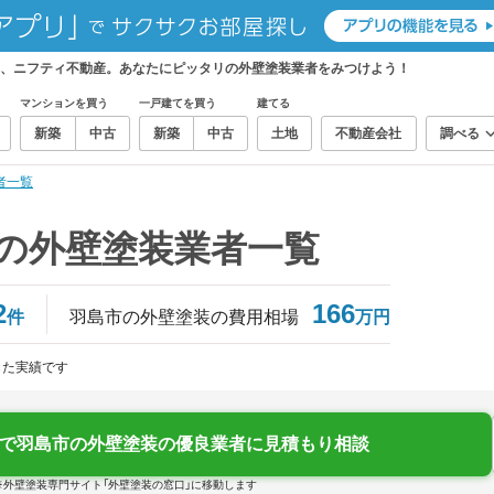
ら、ニフティ不動産。あなたにピッタリの外壁塗装業者をみつけよう！
マンションを買う
一戸建てを買う
建てる
新築
中古
新築
中古
土地
不動産会社
調べる
者一覧
）の外壁塗装業者一覧
2
166
件
羽島市の外壁塗装の費用相場
万円
じた実績です
で羽島市の外壁塗装の優良業者に見積もり相談
※外壁塗装専門サイト「外壁塗装の窓口」に移動します