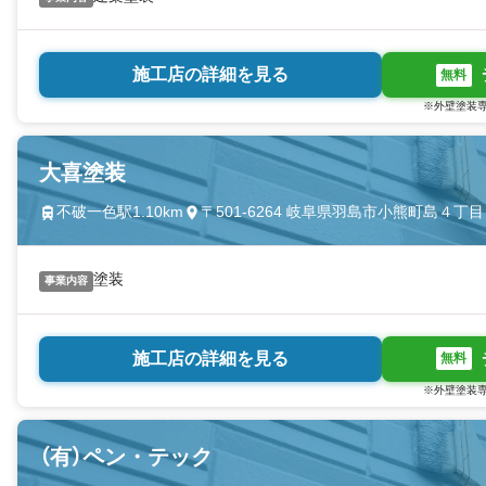
施工店の詳細を見る
無料
※外壁塗装専
大喜塗装
不破一色駅1.10km
〒501-6264 岐阜県羽島市小熊町島４丁
塗装
事業内容
施工店の詳細を見る
無料
※外壁塗装専
（有）ペン・テック