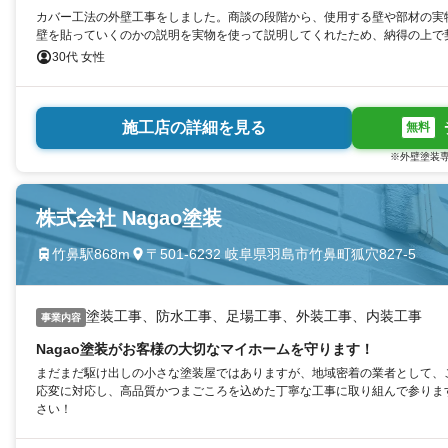
カバー工法の外壁工事をしました。商談の段階から、使用する壁や部材の実
壁を貼っていくのかの説明を実物を使って説明してくれたため、納得の上で
ー工法でも、会社によって施工方法が異なったり使用部材が変わるため、複
30代 女性
す。施工方法に関する疑問点は必ず確認した方が良いです。
施工店の詳細を見る
無料
※外壁塗装専
株式会社 Nagao塗装
竹鼻駅868m
〒501-6232 岐阜県羽島市竹鼻町狐穴827-5
塗装工事、防水工事、足場工事、外装工事、内装工事
事業内容
Nagao塗装がお客様の大切なマイホームを守ります！
まだまだ駆け出しの小さな塗装屋ではありますが、地域密着の業者として、
応変に対応し、高品質かつまごころを込めた丁寧な工事に取り組んで参ります。
さい！