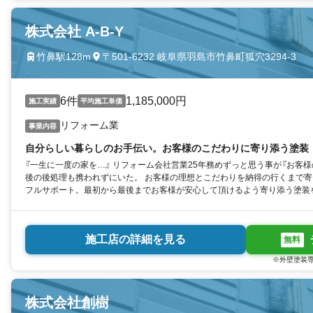
株式会社 A-B-Y
竹鼻駅128m
〒501-6232 岐阜県羽島市竹鼻町狐穴3294-3
6件
1,185,000円
施工実績
平均施工単価
リフォーム業
事業内容
自分らしい暮らしのお手伝い。お客様のこだわりに寄り添う塗装
『一生に一度の家を…』 リフォーム会社営業25年務めずっと思う事が『お客
後の後処理も携われずにいた。 お客様の理想とこだわりを納得の行くまで
フルサポート。最初から最後までお客様が安心して頂けるよう寄り添う塗装
施工店の詳細を見る
無料
※外壁塗装専
株式会社創樹