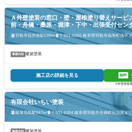
Ａ外壁塗装の窓口・壁・屋根塗り替えサービ
前・舟橋・桑原・堀津・下中・出張受付セン
羽島市役所前駅688m
〒501-6255 岐阜県羽島市福寿町浅平
建築塗装
事業内容
施工店の詳細を見る
無料
※外壁塗装専
有限会社いちい塗装
岐阜羽島駅947m
〒501-6304 岐阜県羽島市舟橋町出須賀４
建築塗装
事業内容