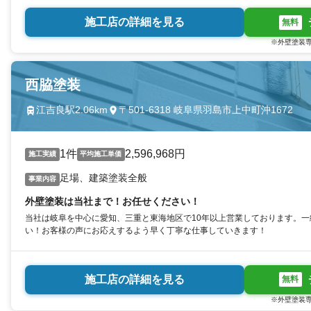
施工店の詳細を見る
無料
※外壁塗装専
西脇塗装
江吉良駅2.06km
〒501-6318 岐阜県羽島市上中町沖1672
1件
2,596,968円
施工実績
平均施工単価
足場、建築塗装全般
事業内容
外壁塗装は当社まで！お任せください！
当社は岐阜を中心に愛知、三重と東海地区で10年以上営業しております。
い！お客様の声にお応えするよう早く丁寧な仕事していきます！
施工店の詳細を見る
無料
※外壁塗装専