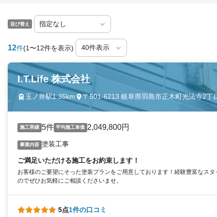
並び替え
12
件
(1〜12件を表示)
I.T.Life 株式会社
玉ノ井駅1.35km
〒501-6213 岐阜県羽島市正木町光法寺2丁目
5件
2,049,800円
施工実績
平均施工単価
塗装工事
事業内容
ご満足いただける施工をお約束します！
お客様のご要望にそった塗装プランをご用意しております！経験豊富なスタ
のでぜひお気軽にご相談くださいませ。
5点
1件の口コミ