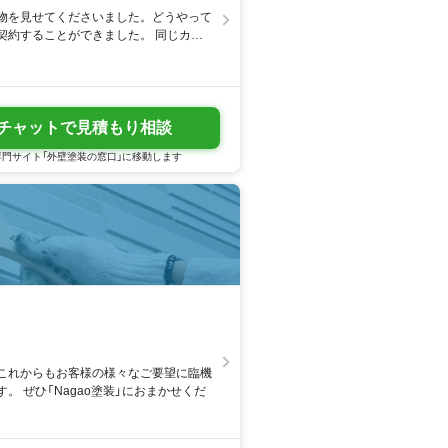
物を見せてくださいました。どうやって
契約することができました。 同じカバ
数の会社でお話を聞くのが良いと思いま
チャットで見積もり相談
門サイト「外壁塗装の窓口」に移動します
これからもお客様の様々なご要望に臨機
 ぜひ「Nagao塗装」におまかせくだ