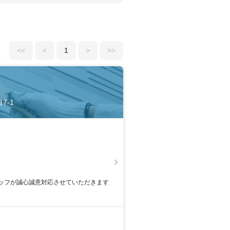
<<
<
1
>
>>
7-1
ッフが誠心誠意対応させていただきます