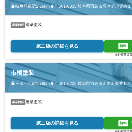
岐阜羽島駅1.55km
〒501-6335 岐阜県羽島市堀津町須賀南
建築塗装
事業内容
施工店の詳細を見る
無料
※外壁塗装専
市橋塗装
不破一色駅1.76km
〒501-6225 岐阜県羽島市正木町新井５４
建築塗装
事業内容
施工店の詳細を見る
無料
※外壁塗装専