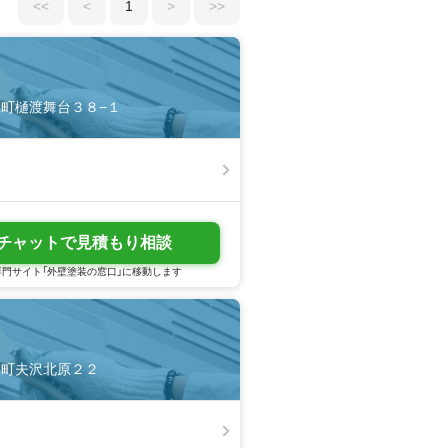
<<
<
1
>
>>
浪江町樋渡舞台３８−１
チャットで見積もり相談
門サイト「外壁塗装の窓口」に移動します
大熊町夫沢北原２２