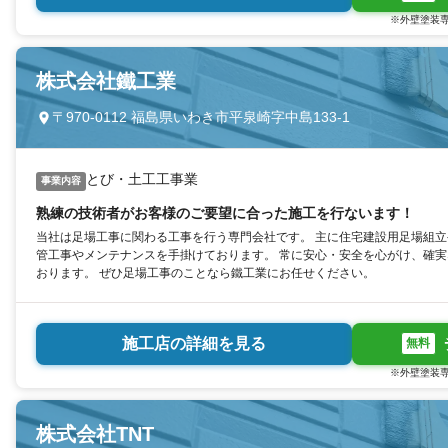
※外壁塗装専
株式会社鐵工業
〒970-0112 福島県いわき市平泉崎字中島133-1
とび・土工工事業
事業内容
熟練の技術者がお客様のご要望に合った施工を行ないます！
当社は足場工事に関わる工事を行う専門会社です。 主に住宅建設用足場組
管工事やメンテナンスを手掛けております。 常に安心・安全を心がけ、確
おります。 ぜひ足場工事のことなら鐵工業にお任せください。
施工店の詳細を見る
無料
※外壁塗装専
株式会社TNT