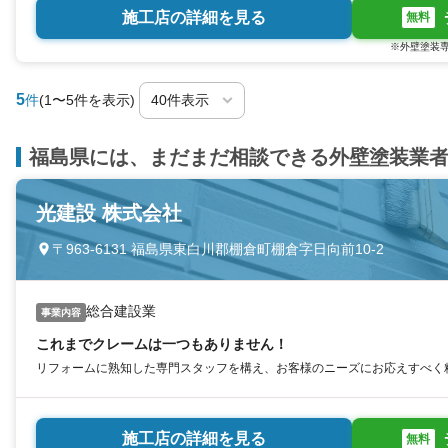
施工店の詳細を見る
無料
※外壁塗装専
5
件
(1〜5件を表示)
福島県には、まだまだ相談できる外壁塗装業
光建設 株式会社
〒963-6131 福島県東白川郡棚倉町棚倉字日向前10-2
総合建設業
事業内容
これまでクレームは一つもありません！
リフォームに熟知した専門スタッフを構え、お客様のニーズにお応えすべく
施工店の詳細を見る
無料