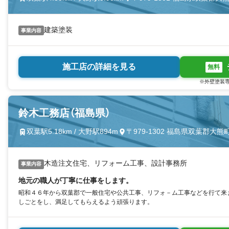
建築塗装
事業内容
施工店の詳細を見る
無料
※外壁塗装専
鈴木工務店（福島県）
双葉駅5.18km / 大野駅894m
〒979-1302 福島県双葉郡大
木造注文住宅、リフォーム工事、設計事務所
事業内容
地元の職人が丁寧に仕事をします。
昭和４６年から双葉郡で一般住宅や公共工事、リフォ－ム工事などを行て来
しごとをし、満足してもらえるよう頑張ります。