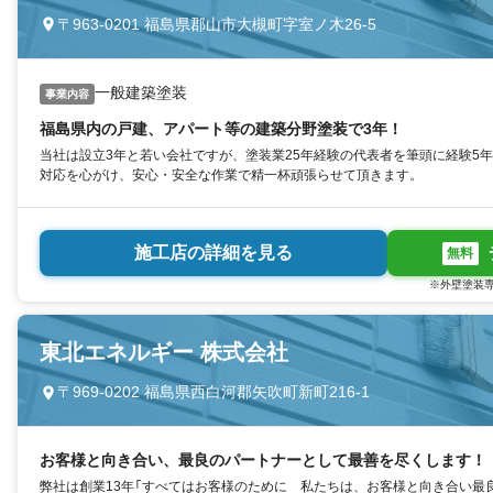
〒963-0201 福島県郡山市大槻町字室ノ木26-5
一般建築塗装
事業内容
福島県内の戸建、アパート等の建築分野塗装で3年！
当社は設立3年と若い会社ですが、塗装業25年経験の代表者を筆頭に経験5
対応を心がけ、安心・安全な作業で精一杯頑張らせて頂きます。
施工店の詳細を見る
無料
※外壁塗装専
東北エネルギー 株式会社
〒969-0202 福島県西白河郡矢吹町新町216-1
お客様と向き合い、最良のパートナーとして最善を尽くします！
弊社は創業13年「すべてはお客様のために 私たちは、お客様と向き合い最