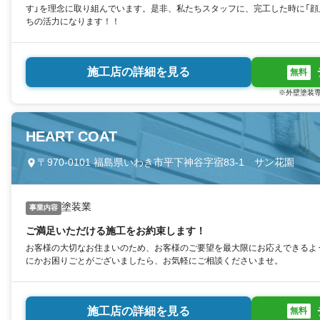
す」を理念に取り組んでいます。是非、私たちスタッフに、完工した時に「顔
ちの活力になります！！
施工店の詳細を見る
無料
※外壁塗装専
HEART COAT
〒970-0101 福島県いわき市平下神谷字宿83-1 サン花園
塗装業
事業内容
ご満足いただける施工をお約束します！
お客様の大切なお住まいのため、お客様のご要望を最大限にお応えできるよ
にかお困りごとがございましたら、お気軽にご相談くださいませ。
施工店の詳細を見る
無料