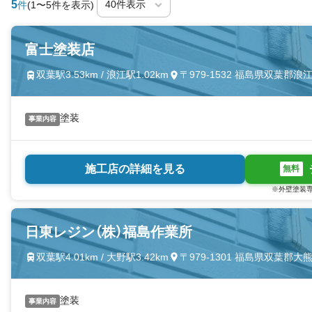
5
件
(1〜5件を表示)
富士塗装店
双葉駅3.53km / 浪江駅1.02km
〒979-1532 福島県双葉郡
塗装
事業内容
施工店の詳細を見る
無料
※外壁塗装専
日東レジン（株）福島作業所
双葉駅4.01km / 大野駅3.42km
〒979-1301 福島県双葉郡
塗装
事業内容