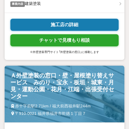
建築塗装
事業内容
施工店の詳細
チャットで見積もり相談
※外壁塗装専門サイト「外壁塗装の窓口」に移動します
Ａ外壁塗装の窓口・壁・屋根塗り替えサ
ービス みのり・宝永・板垣・城東・月
見・運動公園・花月・江端・出張受付セ
ンター
赤十字前駅2.71km / 福大前西福井駅244m
〒910-0021 福井県福井市乾徳１丁目７