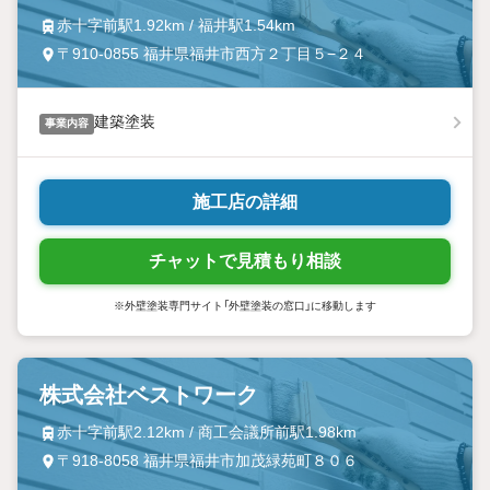
赤十字前駅1.92km / 福井駅1.54km
〒910-0855 福井県福井市西方２丁目５−２４
建築塗装
事業内容
施工店の詳細
チャットで見積もり相談
※外壁塗装専門サイト「外壁塗装の窓口」に移動します
株式会社ベストワーク
赤十字前駅2.12km / 商工会議所前駅1.98km
〒918-8058 福井県福井市加茂緑苑町８０６