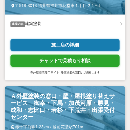
〒918-8013 福井県福井市花堂東１丁目２１−１
建築塗装
事業内容
施工店の詳細
チャットで見積もり相談
※外壁塗装専門サイト「外壁塗装の窓口」に移動します
Ａ外壁塗装の窓口・壁・屋根塗り替えサ
ービス 御幸・下馬・加茂河原・勝見・
成和・志比口・若杉・下荒井・出張受付
センター
赤十字前駅1.23km / 越前花堂駅701m