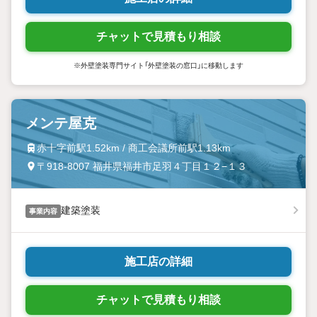
チャットで見積もり相談
※外壁塗装専門サイト「外壁塗装の窓口」に移動します
メンテ屋克
赤十字前駅1.52km / 商工会議所前駅1.13km
〒918-8007 福井県福井市足羽４丁目１２−１３
建築塗装
事業内容
施工店の詳細
チャットで見積もり相談