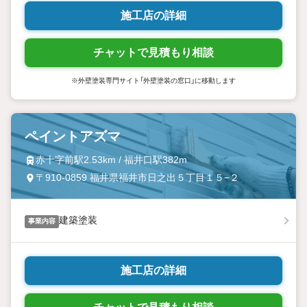
施工店の詳細
チャットで見積もり相談
※外壁塗装専門サイト「外壁塗装の窓口」に移動します
ペイントアズマ
赤十字前駅2.53km / 福井口駅382m
〒910-0859 福井県福井市日之出５丁目１５−２
建築塗装
事業内容
施工店の詳細