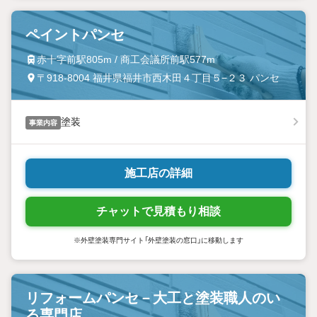
ペイントパンセ
赤十字前駅805m / 商工会議所前駅577m
〒918-8004 福井県福井市西木田４丁目５−２３ パンセ
塗装
事業内容
施工店の詳細
チャットで見積もり相談
※外壁塗装専門サイト「外壁塗装の窓口」に移動します
リフォームパンセ－大工と塗装職人のい
る専門店