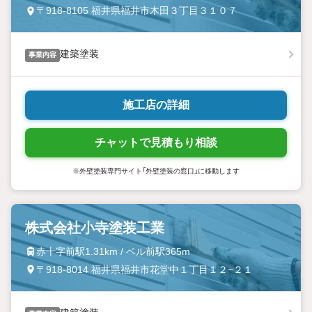
〒918-8105 福井県福井市木田３丁目３１０７
建築塗装
事業内容
施工店の詳細
チャットで見積もり相談
※外壁塗装専門サイト「外壁塗装の窓口」に移動します
株式会社小寺塗装工業
赤十字前駅1.31km / ベル前駅365m
〒918-8014 福井県福井市花堂中１丁目１２−２１