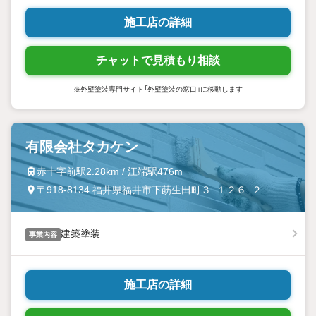
施工店の詳細
チャットで見積もり相談
※外壁塗装専門サイト「外壁塗装の窓口」に移動します
有限会社タカケン
赤十字前駅2.28km / 江端駅476m
〒918-8134 福井県福井市下莇生田町３−１２６−２
建築塗装
事業内容
施工店の詳細