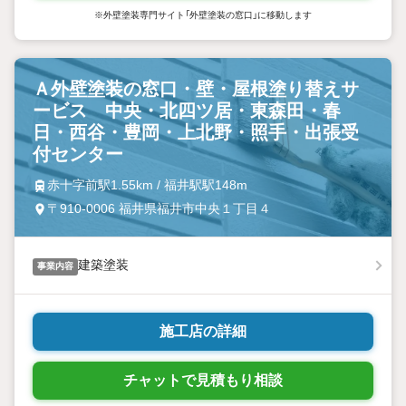
※外壁塗装専門サイト「外壁塗装の窓口」に移動します
Ａ外壁塗装の窓口・壁・屋根塗り替えサ
ービス 中央・北四ツ居・東森田・春
日・西谷・豊岡・上北野・照手・出張受
付センター
赤十字前駅1.55km / 福井駅駅148m
〒910-0006 福井県福井市中央１丁目４
建築塗装
事業内容
施工店の詳細
チャットで見積もり相談