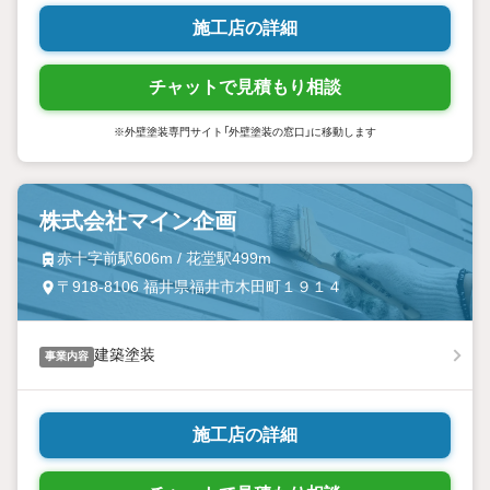
施工店の詳細
チャットで見積もり相談
※外壁塗装専門サイト「外壁塗装の窓口」に移動します
株式会社マイン企画
赤十字前駅606m / 花堂駅499m
〒918-8106 福井県福井市木田町１９１４
建築塗装
事業内容
施工店の詳細