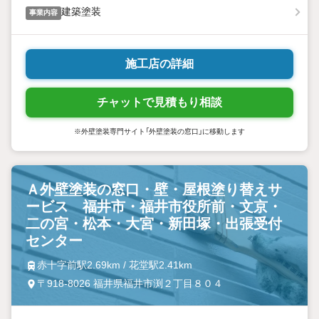
建築塗装
事業内容
施工店の詳細
チャットで見積もり相談
※外壁塗装専門サイト「外壁塗装の窓口」に移動します
Ａ外壁塗装の窓口・壁・屋根塗り替えサ
ービス 福井市・福井市役所前・文京・
二の宮・松本・大宮・新田塚・出張受付
センター
赤十字前駅2.69km / 花堂駅2.41km
〒918-8026 福井県福井市渕２丁目８０４