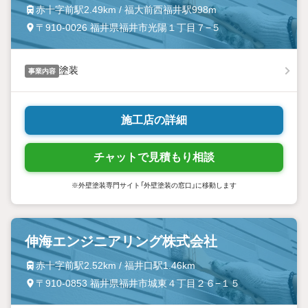
赤十字前駅2.49km / 福大前西福井駅998m
〒910-0026 福井県福井市光陽１丁目７−５
塗装
事業内容
施工店の詳細
チャットで見積もり相談
※外壁塗装専門サイト「外壁塗装の窓口」に移動します
伸海エンジニアリング株式会社
赤十字前駅2.52km / 福井口駅1.46km
〒910-0853 福井県福井市城東４丁目２６−１５