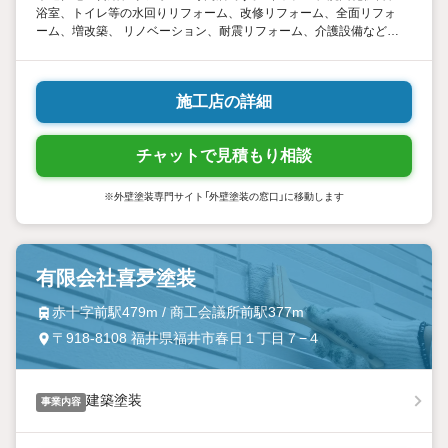
浴室、トイレ等の水回りリフォーム、改修リフォーム、全面リフォ
ーム、増改築、 リノベーション、耐震リフォーム、介護設備などな
どお客様のご希望を合わせて丁寧にさせていただきます。 リフォー
ムのプランニング、設計、施工までお任せ下さい。
施工店の詳細
チャットで見積もり相談
※外壁塗装専門サイト「外壁塗装の窓口」に移動します
有限会社喜夛塗装
赤十字前駅479m / 商工会議所前駅377m
〒918-8108 福井県福井市春日１丁目７−４
建築塗装
事業内容