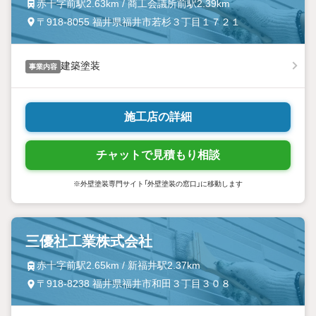
赤十字前駅2.63km / 商工会議所前駅2.39km
〒918-8055 福井県福井市若杉３丁目１７２１
建築塗装
事業内容
施工店の詳細
チャットで見積もり相談
※外壁塗装専門サイト「外壁塗装の窓口」に移動します
三優社工業株式会社
赤十字前駅2.65km / 新福井駅2.37km
〒918-8238 福井県福井市和田３丁目３０８