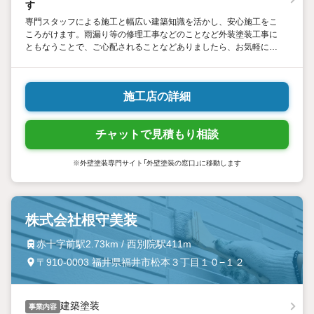
す
事、防水工事
専門スタッフによる施工と幅広い建築知識を活かし、安心施工をこ
ころがけます。雨漏り等の修理工事などのことなど外装塗装工事に
ともなうことで、ご心配されることなどありましたら、お気軽に喜
んで専門スタッフがご相談させて頂きます。
施工店の詳細
チャットで見積もり相談
※外壁塗装専門サイト「外壁塗装の窓口」に移動します
株式会社根守美装
赤十字前駅2.73km / 西別院駅411m
〒910-0003 福井県福井市松本３丁目１０−１２
建築塗装
事業内容