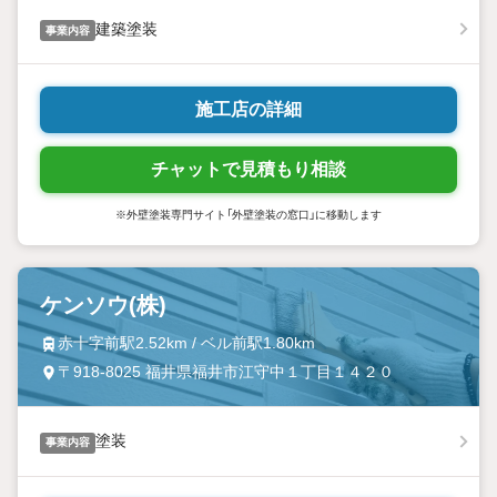
建築塗装
事業内容
施工店の詳細
チャットで見積もり相談
※外壁塗装専門サイト「外壁塗装の窓口」に移動します
ケンソウ(株)
赤十字前駅2.52km / ベル前駅1.80km
〒918-8025 福井県福井市江守中１丁目１４２０
塗装
事業内容