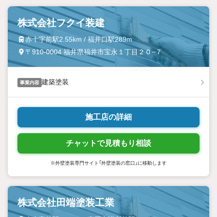
株式会社フクイ装建
赤十字前駅2.55km / 福井口駅289m
〒910-0004 福井県福井市宝永１丁目２０−７
建築塗装
事業内容
施工店の詳細
チャットで見積もり相談
※外壁塗装専門サイト「外壁塗装の窓口」に移動します
株式会社田端塗装工業