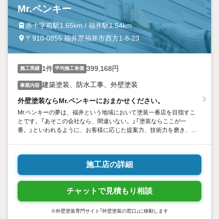
Mr.ペンキー
赤十字前駅1.65km / 福井駅1.54km
〒910-0855 福井県福井市西方1-8-23
1件
399,168円
施工実績
平均施工単価
建築塗装、防水工事、外壁塗装
事業内容
外壁塗装ならMr.ペンキーにおまかせください。
Mr.ペンキーの夢は、福井という地域において塗装一番店を目指すこ
とです。「あそこの会社なら、間違いない。」「塗装ならここが一
番。」といわれるように、お客様に応じた提案力、技術力を磨き、お
客様からの信頼を常にいただけるようなそんな会社にしたいと思っ
ています。どうぞよろしくお願いします。
施工店の詳細
チャットで見積もり相談
※外壁塗装専門サイト「外壁塗装の窓口」に移動します