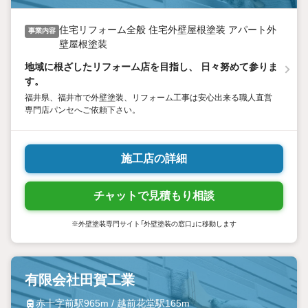
住宅リフォーム全般 住宅外壁屋根塗装 アパート外
事業内容
壁屋根塗装
地域に根ざしたリフォーム店を目指し、 日々努めて参りま
す。
福井県、福井市で外壁塗装、リフォーム工事は安心出来る職人直営
専門店パンセへご依頼下さい。
施工店の詳細
チャットで見積もり相談
※外壁塗装専門サイト「外壁塗装の窓口」に移動します
有限会社田賀工業
赤十字前駅965m / 越前花堂駅165m