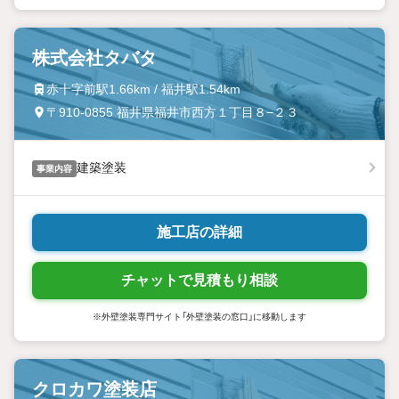
株式会社タバタ
赤十字前駅1.66km / 福井駅1.54km
〒910-0855 福井県福井市西方１丁目８−２３
建築塗装
事業内容
施工店の詳細
チャットで見積もり相談
※外壁塗装専門サイト「外壁塗装の窓口」に移動します
クロカワ塗装店