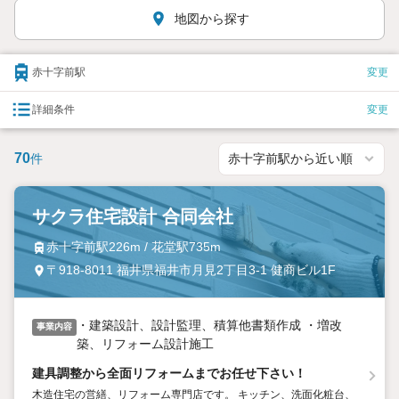
地図から探す
赤十字前駅
変更
詳細条件
変更
70
件
サクラ住宅設計 合同会社
赤十字前駅226m / 花堂駅735m
〒918-8011 福井県福井市月見2丁目3-1 健商ビル1F
・建築設計、設計監理、積算他書類作成 ・増改
事業内容
築、リフォーム設計施工
建具調整から全面リフォームまでお任せ下さい！
木造住宅の営繕、リフォーム専門店です。 ​キッチン、洗面化粧台、