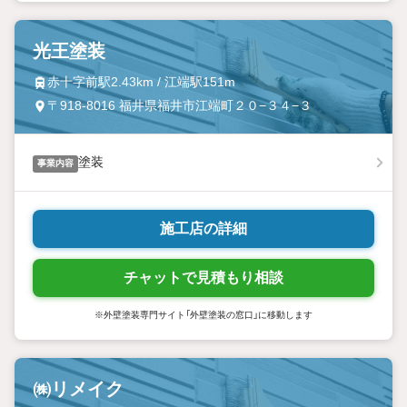
光王塗装
赤十字前駅2.43km / 江端駅151m
〒918-8016 福井県福井市江端町２０−３４−３
塗装
事業内容
施工店の詳細
チャットで見積もり相談
※外壁塗装専門サイト「外壁塗装の窓口」に移動します
㈱リメイク