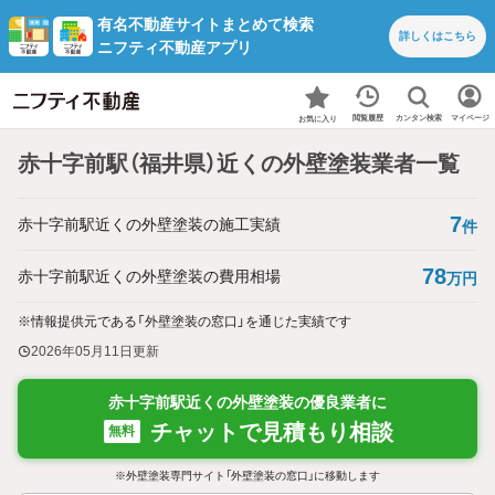
有名不動産サイトまとめて検索
詳しくは
こちら
ニフティ不動産アプリ
カンタン検索
閲覧履歴
マイページ
お気に入り
赤十字前駅（福井県）近くの外壁塗装業者一覧
7
赤十字前駅近くの外壁塗装の施工実績
件
78
赤十字前駅近くの外壁塗装の費用相場
万円
※情報提供元である「外壁塗装の窓口」を通じた実績です
2026年05月11日
更新
赤十字前駅近くの外壁塗装の優良業者に
チャットで見積もり相談
無料
※外壁塗装専門サイト「外壁塗装の窓口」に移動します