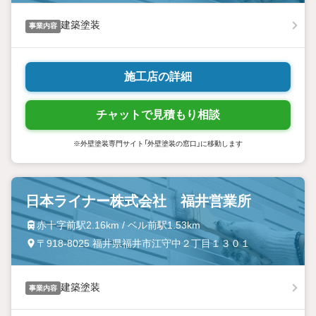
建築塗装
事業内容
施工店の詳細
チャットで見積もり相談
※外壁塗装専門サイト「外壁塗装の窓口」に移動します
日本ライナー株式会社 福井営業所
赤十字前駅2.16km / ベル前駅1.53km
〒918-8025 福井県福井市江守中２丁目１３０１
建築塗装
事業内容