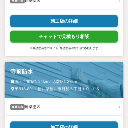
建築塗装
事業内容
施工店の詳細
チャットで見積もり相談
※外壁塗装専門サイト「外壁塗装の窓口」に移動します
寺前防水
赤十字前駅1.34km / 花堂駅1.29km
〒918-8011 福井県福井市月見５丁目１０−１５
建築塗装
事業内容
施工店の詳細