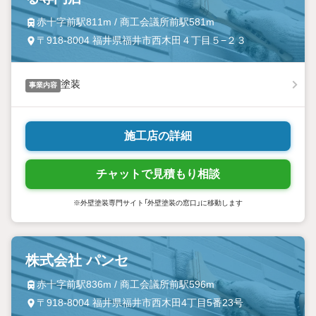
赤十字前駅811m / 商工会議所前駅581m
〒918-8004 福井県福井市西木田４丁目５−２３
塗装
事業内容
施工店の詳細
チャットで見積もり相談
※外壁塗装専門サイト「外壁塗装の窓口」に移動します
株式会社 パンセ
赤十字前駅836m / 商工会議所前駅596m
〒918-8004 福井県福井市西木田4丁目5番23号