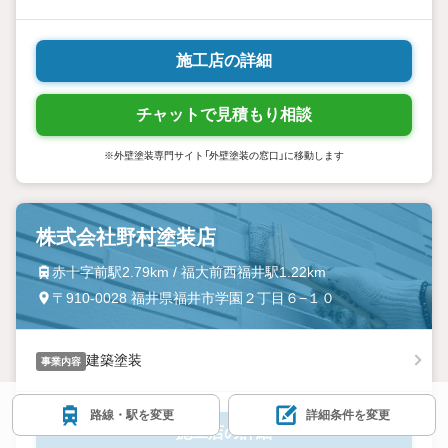
施工店の詳細
チャットで見積もり相談
※外壁塗装専門サイト「外壁塗装の窓口」に移動します
株式会社野村塗装店
赤十字前駅2.79km / 福大前西福井駅1.22km
〒910-0028 福井県福井市学園２丁目６−１０
建築塗装
事業内容
路線・駅を変更
詳細条件を変更
施工店の詳細