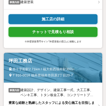
建築塗装
事業内容
施工店の詳細
チャットで見積もり相談
※外壁塗装専門サイト「外壁塗装の窓口」に移動します
坪田工務店
赤十字前駅2.71km / 福大前西福井駅307m
〒910-0018 福井県福井市田原2丁目20-7
建築設計、デザイン、建築工事一式、大工工事、
事業内容
ペンキ工事、トタン板金工事、コンクリートブロ
ック基礎工事、左宮工事、タイル工事、解体工
豊富な経験と熟練したスタッフによる安心施工を目指しま
事、屋根工事、足場組工事、修繕工事、鉄骨工