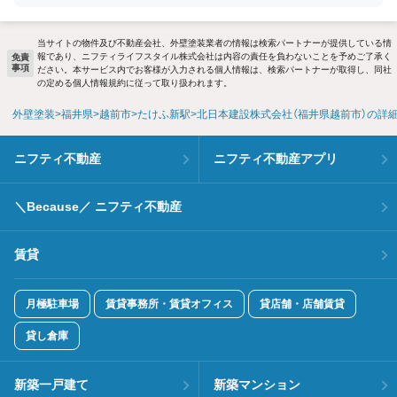
当サイトの物件及び不動産会社、外壁塗装業者の情報は検索パートナーが提供している情
報であり、ニフティライフスタイル株式会社は内容の責任を負わないことを予めご了承く
免責
事項
ださい。本サービス内でお客様が入力される個人情報は、検索パートナーが取得し、同社
の定める個人情報規約に従って取り扱われます。
外壁塗装
福井県
越前市
たけふ新駅
北日本建設株式会社（福井県越前市）の詳
ニフティ不動産
ニフティ不動産アプリ
＼Because／ ニフティ不動産
賃貸
月極駐車場
賃貸事務所・賃貸オフィス
貸店舗・店舗賃貸
貸し倉庫
新築一戸建て
新築マンション