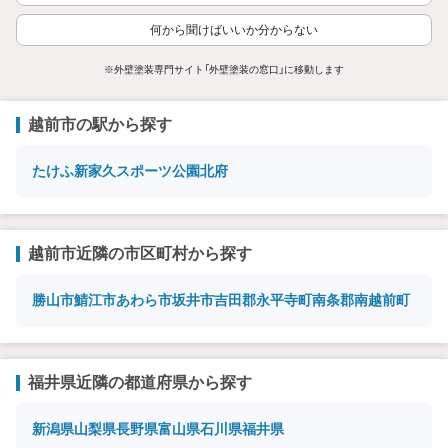
何から聞けばいいか分からない
※外壁塗装専門サイト「外壁塗装の窓口」に移動します
越前市の駅から探す
たけふ新
家久
スポーツ公園
北府
越前市近隣の市区町村から探す
勝山市
鯖江市
あわら市
坂井市
吉田郡永平寺町
南条郡南越前町
福井県近隣の都道府県から探す
新潟県
山梨県
長野県
富山県
石川県
福井県