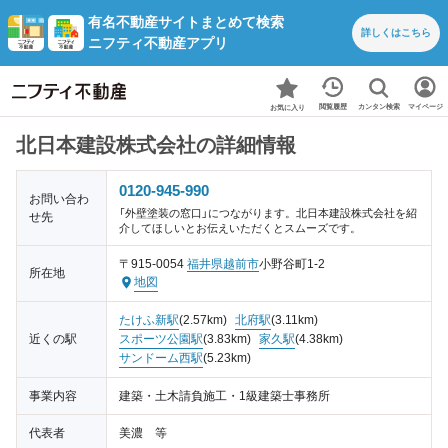
有名不動産サイトまとめて検索
詳しくは
こちら
ニフティ不動産アプリ
カンタン検索
閲覧履歴
マイページ
お気に入り
北日本建設株式会社の詳細情報
0120-945-990
お問い合わ
「外壁塗装の窓口」につながります。北日本建設株式会社を紹
せ先
介してほしいとお伝えいただくとスムーズです。
〒915-0054
福井県
越前市
小野谷町1-2
所在地
地図
たけふ新駅
(2.57km)
北府駅
(3.11km)
近くの駅
スポーツ公園駅
(3.83km)
家久駅
(4.38km)
サンドーム西駅
(5.23km)
事業内容
建築・土木請負施工・1級建築士事務所
代表者
美濃 等