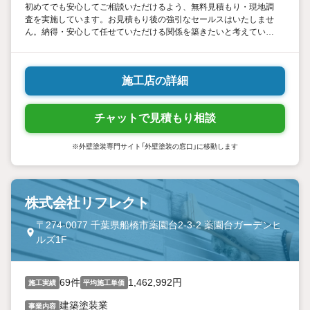
初めてでも安心してご相談いただけるよう、無料見積もり・現地調
査を実施しています。お見積もり後の強引なセールスはいたしませ
ん。納得・安心して任せていただける関係を築きたいと考えていま
す。
施工店の詳細
チャットで見積もり相談
※外壁塗装専門サイト「外壁塗装の窓口」に移動します
株式会社リフレクト
〒274-0077 千葉県船橋市薬園台2-3-2 薬園台ガーデンヒ
ルズ1F
69件
1,462,992円
施工実績
平均施工単価
建築塗装業
事業内容