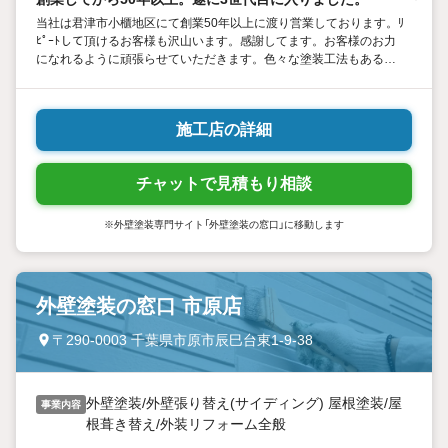
当社は君津市小櫃地区にて創業50年以上に渡り営業しております。ﾘ
ﾋﾟｰﾄして頂けるお客様も沢山います。感謝してます。お客様のお力
になれるように頑張らせていただきます。色々な塗装工法もあるの
で宜しくお願いします。
施工店の詳細
チャットで見積もり相談
※外壁塗装専門サイト「外壁塗装の窓口」に移動します
外壁塗装の窓口 市原店
〒290-0003 千葉県市原市辰巳台東1-9-38
外壁塗装/外壁張り替え(サイディング) 屋根塗装/屋
事業内容
根葺き替え/外装リフォーム全般