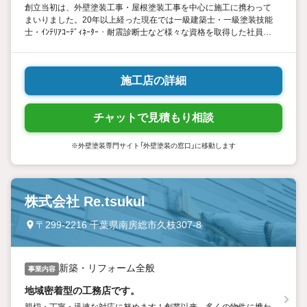
創立当初は、外壁塗装工事・屋根塗装工事を中心に施工に携わって
まいりました。20年以上経った現在では一級建築士・一級塗装技能
士・ｲﾝﾃﾘｱｺｰﾃﾞｨﾈｰﾀｰ・耐震診断士など様々な資格を取得した社員や
職人が多数在籍しております。お客様のご要望に沿った施工方法を
ご提案させて頂きます。
施工店の詳細
チャットで見積もり相談
※外壁塗装専門サイト「外壁塗装の窓口」に移動します
株式会社 Re.tsukul
〒299-2216 千葉県南房総市久枝307-8
新築・リフォーム全般
事業内容
地域密着型の工務店です。