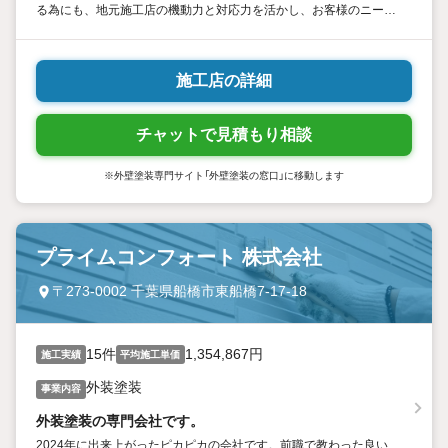
る為にも、地元施工店の機動力と対応力を活かし、お客様のニーズ
にお応えします。 "
施工店の詳細
チャットで見積もり相談
※外壁塗装専門サイト「外壁塗装の窓口」に移動します
プライムコンフォート 株式会社
〒273-0002 千葉県船橋市東船橋7-17-18
15件
1,354,867円
施工実績
平均施工単価
外装塗装
事業内容
外装塗装の専門会社です。
2024年に出来上がったピカピカの会社です。前職で教わった良い