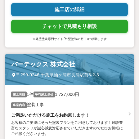
施工店の詳細
チャットで見積もり相談
※外壁塗装専門サイト「外壁塗装の窓口」に移動します
バーテックス 株式会社
〒299-0246 千葉県袖ヶ浦市長浦駅前3-2-3
1件
1,727,000円
施工実績
平均施工単価
塗装工事
事業内容
ご満足いただける施工をお約束します！
お客様のご要望にそった塗装プランをご用意しております！経験豊
富なスタッフが誠心誠意対応させていただきますのでぜひお気軽に
ご相談くださいませ。