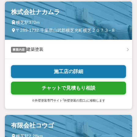
株式会社ナカムラ
横芝駅370m
〒289-1732 千葉県山武郡横芝光町横芝２０７３−８
建築塗装
事業内容
施工店の詳細
チャットで見積もり相談
※外壁塗装専門サイト「外壁塗装の窓口」に移動します
有限会社コウゴ
横芝駅2.28km