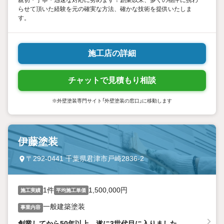
親切・丁寧・迅速な対応に努めます！創業以来、多くの物件に携わ
らせて頂いた経験を元の確実な方法、確かな技術を提供いたしま
す。
施工店の詳細
チャットで見積もり相談
※外壁塗装専門サイト「外壁塗装の窓口」に移動します
伊藤塗装
〒292-0441 千葉県君津市戸崎2836-2
1件
1,500,000円
施工実績
平均施工単価
一般建築塗装
事業内容
創業してから50年以上。遂に3世代目に入りました。