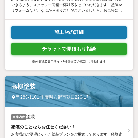
できるよう、スタッフ一同精一杯対応させていただきます。塗装や
リフォームなど、なにかお困りごとがございましたら、お気軽にご
相談くださいませ。
施工店の詳細
チャットで見積もり相談
※外壁塗装専門サイト「外壁塗装の窓口」に移動します
高柳塗装
〒289-1101 千葉県八街市朝日226-17
塗装
事業内容
塗装のことならお任せください！
お客様のご要望にそった塗装プランをご用意しております！経験豊