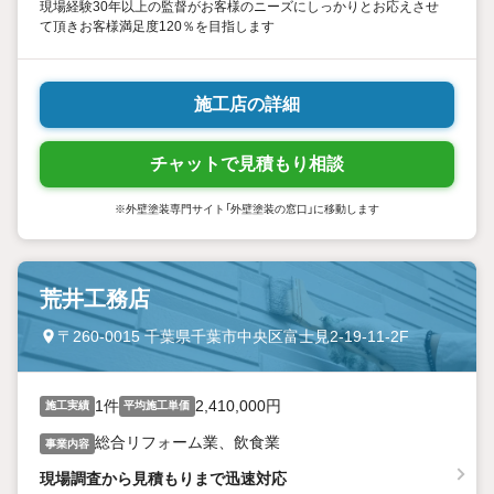
現場経験30年以上の監督がお客様のニーズにしっかりとお応えさせ
て頂きお客様満足度120％を目指します
施工店の詳細
チャットで見積もり相談
※外壁塗装専門サイト「外壁塗装の窓口」に移動します
荒井工務店
〒260-0015 千葉県千葉市中央区富士見2-19-11-2F
1件
2,410,000円
施工実績
平均施工単価
総合リフォーム業、飲食業
事業内容
現場調査から見積もりまで迅速対応