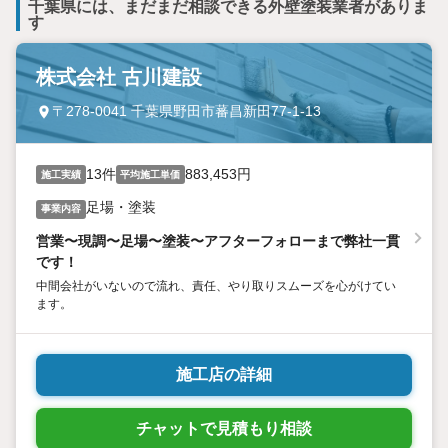
千葉県には、まだまだ相談できる外壁塗装業者がありま
す
株式会社 古川建設
〒278-0041 千葉県野田市蕃昌新田77-1-13
13件
883,453円
施工実績
平均施工単価
足場・塗装
事業内容
営業〜現調〜足場〜塗装〜アフターフォローまで弊社一貫
です！
中間会社がいないので流れ、責任、やり取りスムーズを心がけてい
ます。
施工店の詳細
チャットで見積もり相談