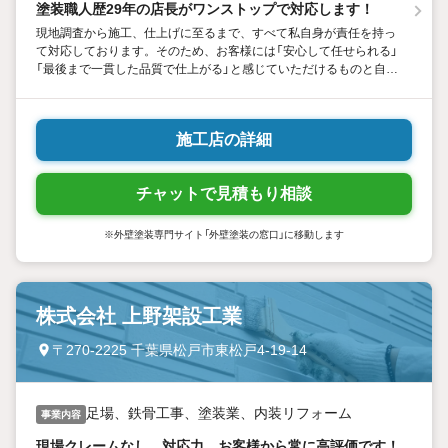
塗装職人歴29年の店長がワンストップで対応します！
現地調査から施工、仕上げに至るまで、すべて私自身が責任を持っ
て対応しております。そのため、お客様には「安心して任せられる」
「最後まで一貫した品質で仕上がる」と感じていただけるものと自負
しております。
施工店の詳細
チャットで見積もり相談
※外壁塗装専門サイト「外壁塗装の窓口」に移動します
株式会社 上野架設工業
〒270-2225 千葉県松戸市東松戸4-19-14
足場、鉄骨工事、塗装業、内装リフォーム
事業内容
現場クレームなし、対応力、お客様から常に高評価です！