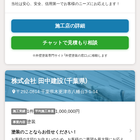
当社は安心、安全、信用第一でお客様のニーズにお応えします！
施工店の詳細
チャットで見積もり相談
※外壁塗装専門サイト「外壁塗装の窓口」に移動します
株式会社 田中建設（千葉県）
〒292-0814 千葉県木更津市八幡台3-1-14
1件
1,000,000円
施工実績
平均施工単価
塗装
事業内容
塗装のことならお任せください！
お客様の大切なお住まいのため、お客様のご要望を最大限にお応え