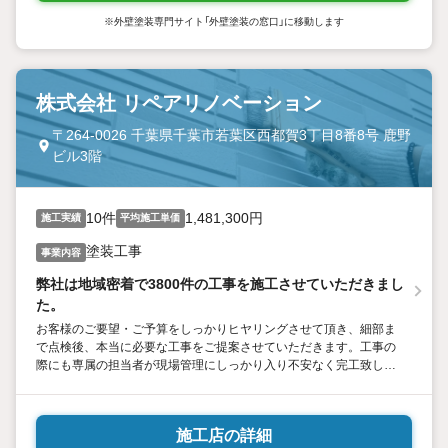
※外壁塗装専門サイト「外壁塗装の窓口」に移動します
株式会社 リペアリノベーション
〒264-0026 千葉県千葉市若葉区西都賀3丁目8番8号 鹿野
ビル3階
10件
1,481,300円
施工実績
平均施工単価
塗装工事
事業内容
弊社は地域密着で3800件の工事を施工させていただきまし
た。
お客様のご要望・ご予算をしっかりヒヤリングさせて頂き、細部ま
で点検後、本当に必要な工事をご提案させていただきます。工事の
際にも専属の担当者が現場管理にしっかり入り不安なく完工致しま
す。お客様に少しでもご安心して頂く為、弊社では、工事完了後の
後払い制度を採用しております。お支払いに関しましても、リフォ
ームローンのお取り扱いもしていますのでお気軽にご相談くださ
施工店の詳細
い。最後まで読んでいただきありがとうございました。