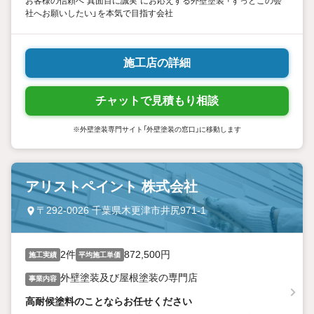
お客様の信頼へ“真面目に誠実“にお応えする外壁塗装 「ずっとこの会
社へお願いしたい」を本気で目指す会社
施工店の詳細
チャットで見積もり相談
※外壁塗装専門サイト「外壁塗装の窓口」に移動します
アリストペイント 株式会社
〒292-0026 千葉県木更津市井尻971-1
2件
872,500円
施工実績
平均施工単価
外壁塗装及び屋根塗装の専門店
事業内容
高耐候塗料のことならお任せください