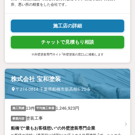
所、悪い所の精査をした会社です。
施工店の詳細
チャットで見積もり相談
※外壁塗装専門サイト「外壁塗装の窓口」に移動します
株式会社 宝和塗装
〒274-0814 千葉県船橋市新高根6-21-5
13件
1,246,923円
施工実績
平均施工単価
塗装工事
事業内容
船橋で“最もお客様想い“の外壁塗装専門企業