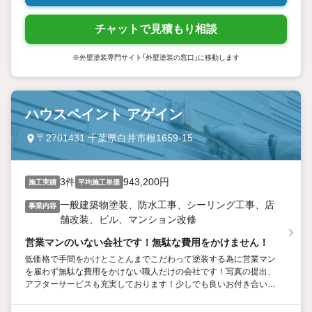
チャットで見積もり相談
※外壁塗装専門サイト「外壁塗装の窓口」に移動します
ハウスペイント アゲイン
〒2701431 千葉県白井市根1659-15
3件
943,200円
施工実績
平均施工単価
一般建築物塗装、防水工事、シーリング工事、店
事業内容
舗改装、ビル、マンション改修
営業マンのいない会社です！無駄な費用をかけません！
低価格で手間をかけとことんまでこだわって塗装する為に営業マン
を雇わず無駄な費用をかけない職人だけの会社です！写真の提出、
アフターサービスも充実しております！少しでも良いお付き合いが
できるようお待ちしております！