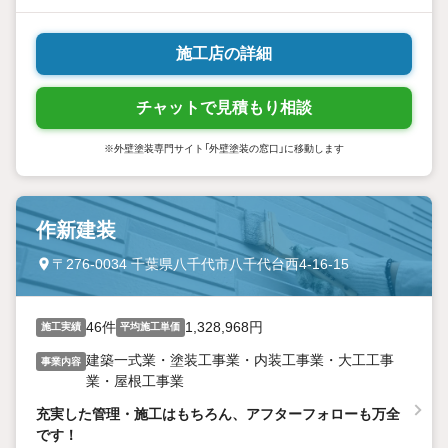
施工店の詳細
チャットで見積もり相談
※外壁塗装専門サイト「外壁塗装の窓口」に移動します
作新建装
〒276-0034 千葉県八千代市八千代台西4-16-15
46件
1,328,968円
施工実績
平均施工単価
建築一式業・塗装工事業・内装工事業・大工工事
事業内容
業・屋根工事業
充実した管理・施工はもちろん、アフターフォローも万全
です！