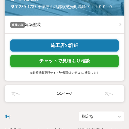
〒289-1737 千葉県山武郡横芝光町鳥喰下１１９９−９
建築塗装
事業内容
施工店の詳細
チャットで見積もり相談
※外壁塗装専門サイト「外壁塗装の窓口」に移動します
前へ
次へ
1/1ページ
4
件