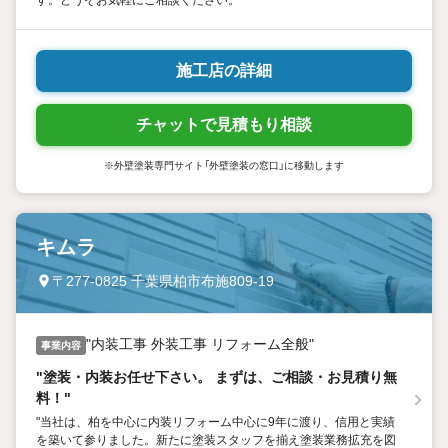
施工店の詳細
チャットで見積もり相談
※外壁塗装専門サイト「外壁塗装の窓口」に移動します
キムラ
〒277-0825 千葉県柏市布施809-19
"内装工事 外装工事 リフォーム全般"
事業内容
"塗装・内装お任せ下さい。 まずは、ご相談・お見積り無
料！"
"当社は、柏を中心に内装リフォーム中心に9年に渡り、信用と実績
を築いて参りました。新たに塗装スタッフを揃え塗装業務拡充を図