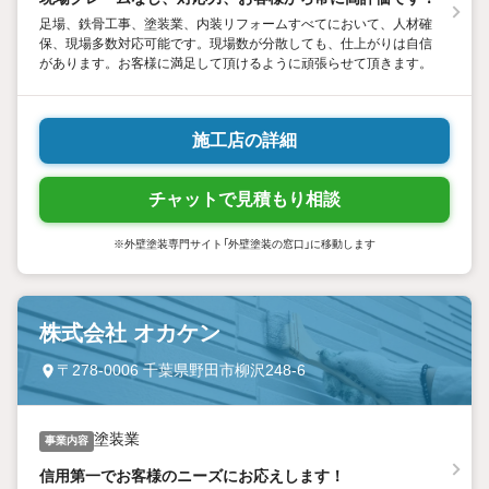
足場、鉄骨工事、塗装業、内装リフォームすべてにおいて、人材確
保、現場多数対応可能です。現場数が分散しても、仕上がりは自信
があります。お客様に満足して頂けるように頑張らせて頂きます。
施工店の詳細
チャットで見積もり相談
※外壁塗装専門サイト「外壁塗装の窓口」に移動します
株式会社 オカケン
〒278-0006 千葉県野田市柳沢248-6
塗装業
事業内容
信用第一でお客様のニーズにお応えします！