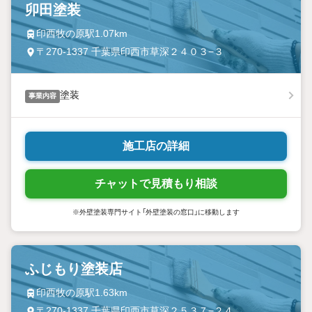
卯田塗装
印西牧の原駅1.07km
〒270-1337 千葉県印西市草深２４０３−３
塗装
事業内容
施工店の詳細
チャットで見積もり相談
※外壁塗装専門サイト「外壁塗装の窓口」に移動します
ふじもり塗装店
印西牧の原駅1.63km
〒270-1337 千葉県印西市草深２５３７−２４