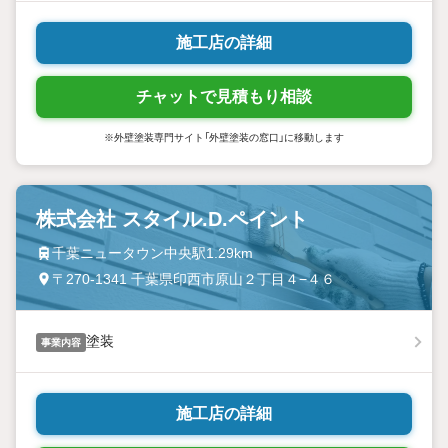
施工店の詳細
チャットで見積もり相談
※外壁塗装専門サイト「外壁塗装の窓口」に移動します
株式会社 スタイル.D.ペイント
千葉ニュータウン中央駅1.29km
〒270-1341 千葉県印西市原山２丁目４−４６
塗装
事業内容
施工店の詳細