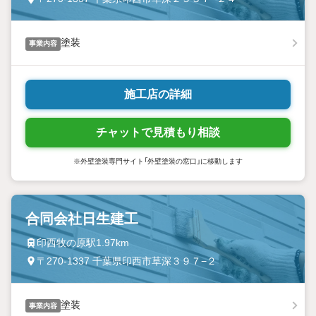
塗装
事業内容
施工店の詳細
チャットで見積もり相談
※外壁塗装専門サイト「外壁塗装の窓口」に移動します
合同会社日生建工
印西牧の原駅1.97km
〒270-1337 千葉県印西市草深３９７−２
塗装
事業内容