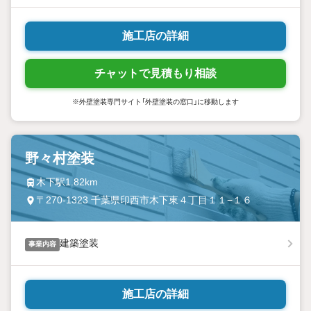
施工店の詳細
チャットで見積もり相談
※外壁塗装専門サイト「外壁塗装の窓口」に移動します
野々村塗装
木下駅1.82km
〒270-1323 千葉県印西市木下東４丁目１１−１６
建築塗装
事業内容
施工店の詳細