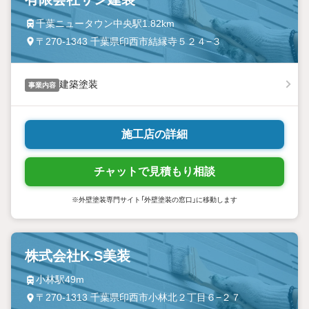
千葉ニュータウン中央駅1.82km
〒270-1343 千葉県印西市結縁寺５２４−３
建築塗装
事業内容
施工店の詳細
チャットで見積もり相談
※外壁塗装専門サイト「外壁塗装の窓口」に移動します
株式会社K.S美装
小林駅49m
〒270-1313 千葉県印西市小林北２丁目６−２７