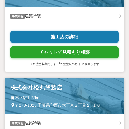
建築塗装
事業内容
施工店の詳細
チャットで見積もり相談
※外壁塗装専門サイト「外壁塗装の窓口」に移動します
株式会社松丸塗装店
木下駅1.27km
〒270-1323 千葉県印西市木下東２丁目２−１８
建築塗装
事業内容