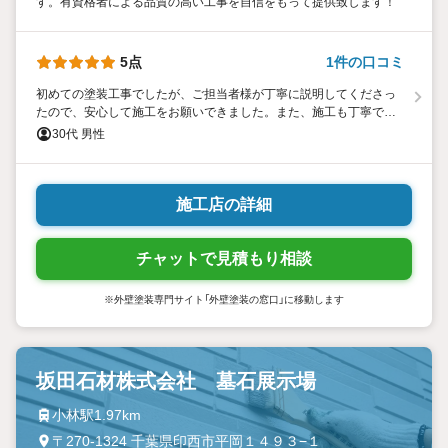
す。有資格者による品質の高い工事を自信をもって提供致します！
5点
1件の口コミ
初めての塗装工事でしたが、ご担当者様が丁寧に説明してくださっ
たので、安心して施工をお願いできました。また、施工も丁寧で細
部までこだわっていたことが強く印象に残りました。
30代 男性
施工店の詳細
チャットで見積もり相談
※外壁塗装専門サイト「外壁塗装の窓口」に移動します
坂田石材株式会社 墓石展示場
小林駅1.97km
〒270-1324 千葉県印西市平岡１４９３−１