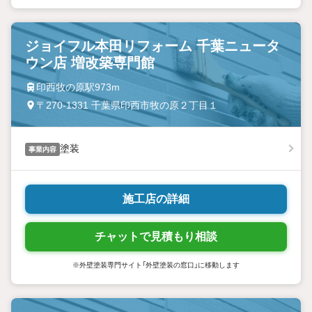
ジョイフル本田リフォーム 千葉ニュータ
ウン店 増改築専門館
印西牧の原駅973m
〒270-1331 千葉県印西市牧の原２丁目１
塗装
事業内容
施工店の詳細
チャットで見積もり相談
※外壁塗装専門サイト「外壁塗装の窓口」に移動します