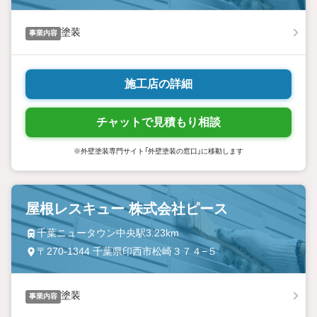
塗装
事業内容
施工店の詳細
チャットで見積もり相談
※外壁塗装専門サイト「外壁塗装の窓口」に移動します
屋根レスキュー 株式会社ピース
千葉ニュータウン中央駅3.23km
〒270-1344 千葉県印西市松崎３７４−５
塗装
事業内容