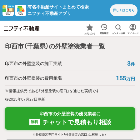
有名不動産サイトまとめて検索
詳しくは
こちら
ニフティ不動産アプリ
カンタン検索
閲覧履歴
マイページ
お気に入り
印西市（千葉県）の外壁塗装業者一覧
3
印西市の外壁塗装の施工実績
件
155
印西市の外壁塗装の費用相場
万円
※情報提供元である「外壁塗装の窓口」を通じた実績です
2025年07月27日
更新
印西市の外壁塗装の優良業者に
チャットで見積もり相談
無料
※外壁塗装専門サイト「外壁塗装の窓口」に移動します