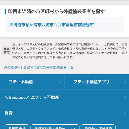
印西市近隣の市区町村から外壁塗装業者を探す
四街道市
袖ケ浦市
八街市
白井市
富里市
南房総市
当サイトの物件及び不動産会社、外壁塗装業者の情報は検索パートナーが提供している情
報であり、ニフティライフスタイル株式会社は内容の責任を負わないことを予めご了承く
免責
事項
ださい。本サービス内でお客様が入力される個人情報は、検索パートナーが取得し、同社
の定める個人情報規約に従って取り扱われます。
外壁塗装
千葉県
印西市の外壁塗装業者一覧
ニフティ不動産
ニフティ不動産アプリ
＼Because／ ニフティ不動産
賃貸