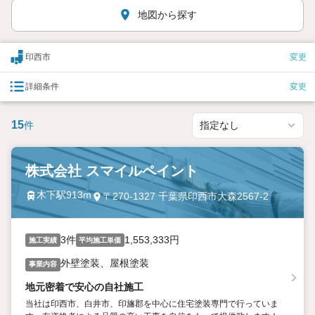
地図から探す
印西市
変更
詳細条件
変更
15
件
株式会社 スマイルペイント
木下駅913m
〒270-1327 千葉県印西市大森2567-2
3件
1,553,333円
施工実績
平均施工単価
外壁塗装、屋根塗装
事業内容
地元密着で安心の自社施工
当社は印西市、白井市、印旛郡を中心に住宅塗装専門で行っていま