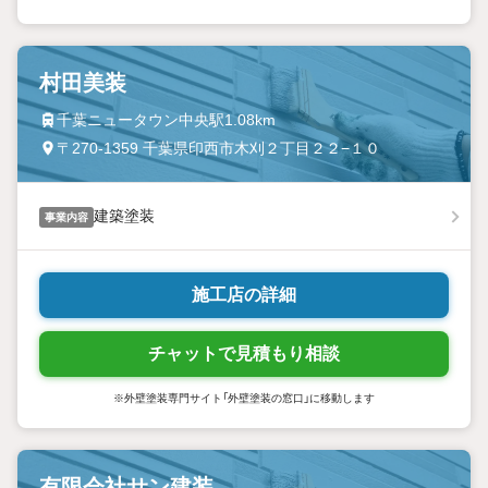
村田美装
千葉ニュータウン中央駅1.08km
〒270-1359 千葉県印西市木刈２丁目２２−１０
建築塗装
事業内容
施工店の詳細
チャットで見積もり相談
※外壁塗装専門サイト「外壁塗装の窓口」に移動します
有限会社サン建装