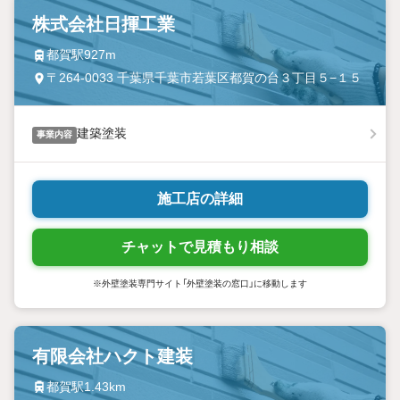
株式会社日揮工業
都賀駅927m
〒264-0033 千葉県千葉市若葉区都賀の台３丁目５−１５
建築塗装
事業内容
施工店の詳細
チャットで見積もり相談
※外壁塗装専門サイト「外壁塗装の窓口」に移動します
有限会社ハクト建装
都賀駅1.43km