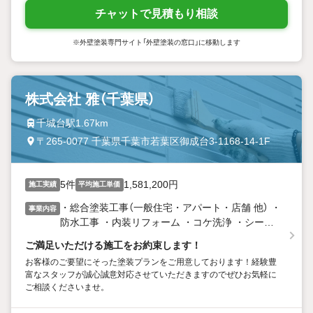
チャットで見積もり相談
※外壁塗装専門サイト「外壁塗装の窓口」に移動します
株式会社 雅（千葉県）
千城台駅1.67km
〒265-0077 千葉県千葉市若葉区御成台3-1168-14-1F
5件
1,581,200円
施工実績
平均施工単価
・総合塗装工事（一般住宅・アパート・店舗 他） ・
事業内容
防水工事 ・内装リフォーム ・コケ洗浄 ・シーリ
ング工事 ・その他、小さなリフォーム工事から対
ご満足いただける施工をお約束します！
応致します
お客様のご要望にそった塗装プランをご用意しております！経験豊
富なスタッフが誠心誠意対応させていただきますのでぜひお気軽に
ご相談くださいませ。