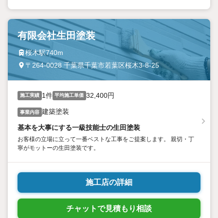
有限会社生田塗装
桜木駅740m
〒264-0028 千葉県千葉市若葉区桜木3-8-25
1件
32,400円
施工実績
平均施工単価
建築塗装
事業内容
基本を大事にする一級技能士の生田塗装
お客様の立場に立って一番ベストな工事をご提案します。 親切・丁
寧がモットーの生田塗装です。
施工店の詳細
チャットで見積もり相談