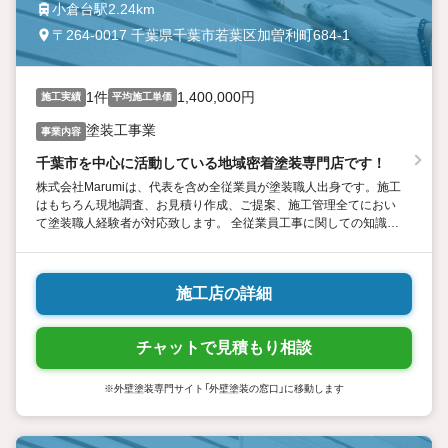
小倉台駅2.24km
〒264-0017 千葉県千葉市若葉区加曽利町684-1
1件
1,400,000円
施工実績
平均施工単価
塗装工事業
事業内容
千葉市を中心に活動している地域密着塗装専門店です！
株式会社Marumiは、代表を含め全従業員が塗装職人出身です。施工
はもちろん現地調査、お見積り作成、ご提案、施工管理全てにおい
て塗装職人経験者が対応致します。 全従業員工事に関しての知識が
豊富なところが強みです。
施工店の詳細
チャットで見積もり相談
※外壁塗装専門サイト「外壁塗装の窓口」に移動します