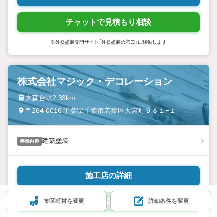
チャットで見積もり相談
※外壁塗装専門サイト「外壁塗装の窓口」に移動します
株式会社マジック・デコレーション
大森台駅2.33km
〒264-0016 千葉県千葉市若葉区大宮町９８１−１
建築塗装
事業内容
施工店の詳細
市区町村を変更
詳細条件を変更
チャットで見積もり相談