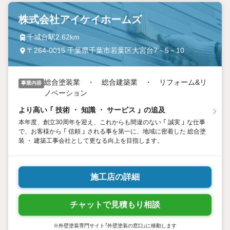
株式会社アイケイホームズ
千城台駅2.62km
〒264-0015 千葉県千葉市若葉区大宮台7－5－10
総合塗装業 ・ 総合建築業 ・ リフォーム&リ
事業内容
ノベーション
より高い 「 技術 ・ 知識 ・ サービス 」 の追及
本年度、創立30周年を迎え、これからも間違のない 「 誠実 」 な仕事
で、お客様から 「 信頼 」 される事を第一に、地域に密着した 総合塗
装 ・ 建築工事会社として更なる向上を目指します。
施工店の詳細
チャットで見積もり相談
※外壁塗装専門サイト「外壁塗装の窓口」に移動します