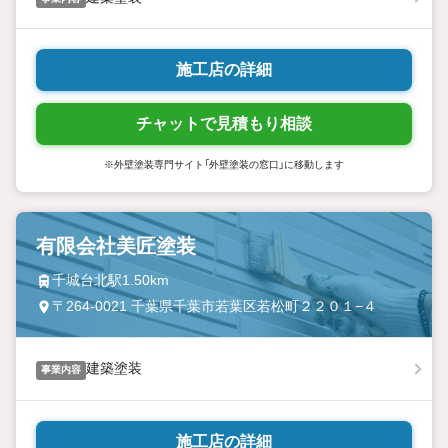
施工店の詳細
チャットで見積もり相談
※外壁塗装専門サイト「外壁塗装の窓口」に移動します
有限会社美匠塗装
千城台北駅1.50km
〒264-0021 千葉県千葉市若葉区若松町２２０１−４
建築塗装
事業内容
施工店の詳細