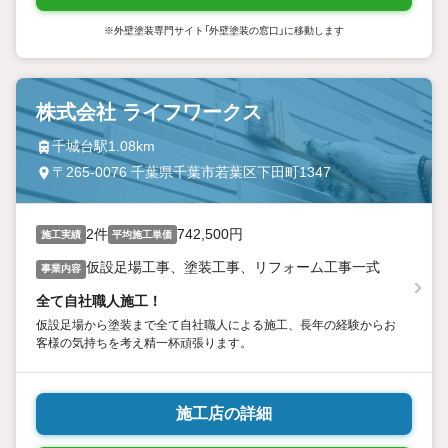
※外壁塗装専門サイト「外壁塗装の窓口」に移動します
株式会社 ライフワークス
千城台駅1.08km
〒265-0076 千葉県千葉市若葉区下田町1347
2件
742,500円
施工実績
平均施工単価
仮設足場工事、塗装工事、リフォーム工事一式
事業内容
全て自社職人施工！
仮設足場から塗装まで全て自社職人による施工、長年の経験からお
客様の気持ちを考え精一杯頑張ります。
施工店の詳細