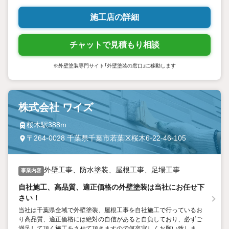
施工店の詳細
チャットで見積もり相談
※外壁塗装専門サイト「外壁塗装の窓口」に移動します
株式会社 ワイズ
桜木駅388m
〒264-0028 千葉県千葉市若葉区桜木6-22-46-105
外壁工事、防水塗装、屋根工事、足場工事
事業内容
自社施工、高品質、適正価格の外壁塗装は当社にお任せ下
さい！
当社は千葉県全域で外壁塗装、屋根工事を自社施工で行っているお
り高品質、適正価格には絶対の自信があると自負しており、必ずご
満足して頂く施工をさせて頂きますので何卒宜しくお願い致しま