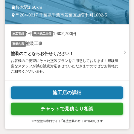
桜木駅1.60km
〒264-0017 千葉県千葉市若葉区加曽利町1002-5
1件
1,602,700円
施工実績
平均施工単価
塗装工事
事業内容
塗装のことならお任せください！
お客様のご要望にそった塗装プランをご用意しております！経験豊
富なスタッフが誠心誠意対応させていただきますのでぜひお気軽に
ご相談くださいませ。
施工店の詳細
チャットで見積もり相談
※外壁塗装専門サイト「外壁塗装の窓口」に移動します