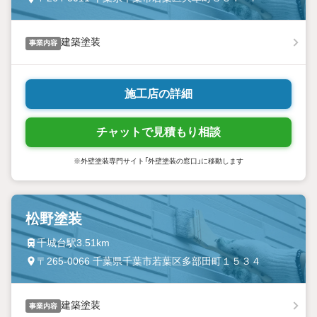
建築塗装
事業内容
施工店の詳細
チャットで見積もり相談
※外壁塗装専門サイト「外壁塗装の窓口」に移動します
松野塗装
千城台駅3.51km
〒265-0066 千葉県千葉市若葉区多部田町１５３４
建築塗装
事業内容