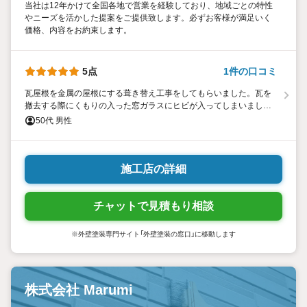
当社は12年かけて全国各地で営業を経験しており、地域ごとの特性
やニーズを活かした提案をご提供致します。必ずお客様が満足いく
価格、内容をお約束します。
5点
1件の口コミ
瓦屋根を金属の屋根にする葺き替え工事をしてもらいました。瓦を
撤去する際にくもりの入った窓ガラスにヒビが入ってしまいました
が、すぐにガラス屋さんと連絡をとり短期間で直してもらい、助か
50代 男性
りました。 屋根工事の出来栄えや破損対応等満足しています。
施工店の詳細
チャットで見積もり相談
※外壁塗装専門サイト「外壁塗装の窓口」に移動します
株式会社 Marumi