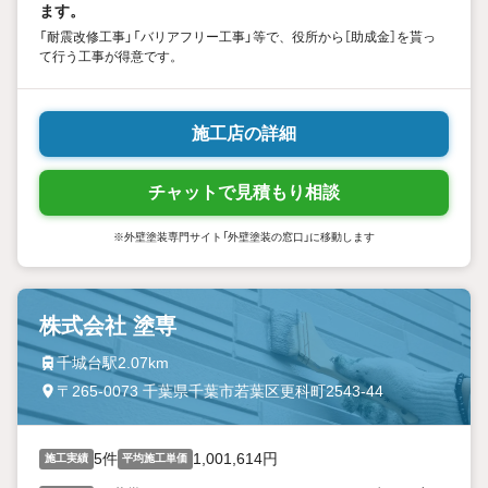
ます。
「耐震改修工事」「バリアフリー工事」等で、役所から［助成金］を貰っ
て行う工事が得意です。
施工店の詳細
チャットで見積もり相談
※外壁塗装専門サイト「外壁塗装の窓口」に移動します
株式会社 塗専
千城台駅2.07km
〒265-0073 千葉県千葉市若葉区更科町2543-44
5件
1,001,614円
施工実績
平均施工単価