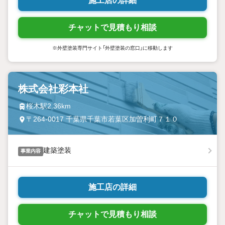
施工店の詳細
チャットで見積もり相談
※外壁塗装専門サイト「外壁塗装の窓口」に移動します
株式会社彩本社
桜木駅2.36km
〒264-0017 千葉県千葉市若葉区加曽利町７１０
建築塗装
事業内容
施工店の詳細
チャットで見積もり相談