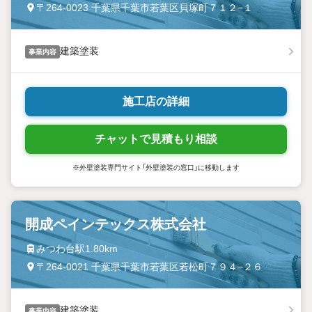
〒264-0023 千葉県千葉市若葉区貝塚町７１２−１
建築塗装
事業内容
施工店の詳細
チャットで見積もり相談
※外壁塗装専門サイト「外壁塗装の窓口」に移動します
開成ペインテックス株式会社
みつわ台駅1.80km
〒264-0021 千葉県千葉市若葉区若松町７９４−２６
建築塗装
事業内容