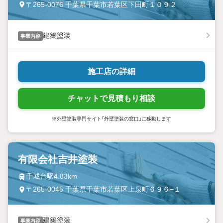
〒265-0076 千葉県千葉市若葉区下田町１０９２
建築塗装
事業内容
施工店の詳細
チャットで見積もり相談
※外壁塗装専門サイト「外壁塗装の窓口」に移動します
有限会社吉井塗装
千城台駅4.83km
〒265-0045 千葉県千葉市若葉区上泉町６９６−１
建築塗装
事業内容