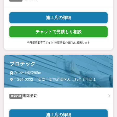
施工店の詳細
チャットで見積もり相談
※外壁塗装専門サイト「外壁塗装の窓口」に移動します
プロテック
みつわ台駅298m
〒264-0032 千葉県千葉市若葉区みつわ台３丁目１
建築塗装
事業内容
施工店の詳細