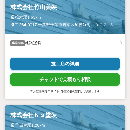
株式会社竹山美装
桜木駅1.63km
〒264-0017 千葉県千葉市若葉区加曽利町１００２−５
建築塗装
事業内容
施工店の詳細
チャットで見積もり相談
※外壁塗装専門サイト「外壁塗装の窓口」に移動します
株式会社Ｋｓ塗装
千城台駅1.80km