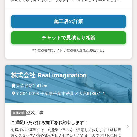
す。
施工店の詳細
チャットで見積もり相談
※外壁塗装専門サイト「外壁塗装の窓口」に移動します
株式会社 Real imagination
大森台駅2.41km
〒264-0016 千葉県千葉市若葉区大宮町3831-1
塗装工事
事業内容
ご満足いただける施工をお約束します！
お客様のご要望にそった塗装プランをご用意しております！経験豊
富なスタッフが誠心誠意対応させていただきますのでぜひお気軽に