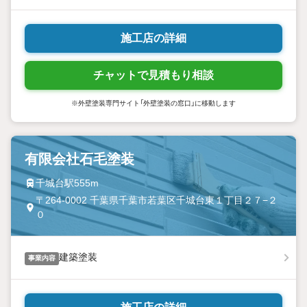
施工店の詳細
チャットで見積もり相談
※外壁塗装専門サイト「外壁塗装の窓口」に移動します
有限会社石毛塗装
千城台駅555m
〒264-0002 千葉県千葉市若葉区千城台東１丁目２７−２
０
建築塗装
事業内容