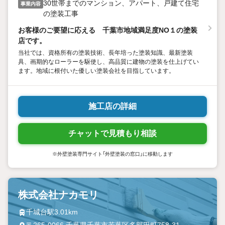
30世帯までのマンション、アパート、戸建て住宅
事業内容
の塗装工事
お客様のご要望に応える 千葉市地域満足度NO１の塗装
店です。
当社では、資格所有の塗装技術、長年培った塗装知識、最新塗装
具、画期的なローラーを駆使し、高品質に建物の塗装を仕上げてい
ます。地域に根付いた優しい塗装会社を目指しています。
施工店の詳細
チャットで見積もり相談
※外壁塗装専門サイト「外壁塗装の窓口」に移動します
株式会社ナカモリ
千城台駅3.01km