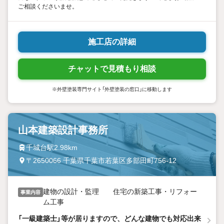
ご相談くださいませ。
施工店の詳細
チャットで見積もり相談
※外壁塗装専門サイト「外壁塗装の窓口」に移動します
山本建築設計事務所
千城台駅2.98km
〒2650066 千葉県千葉市若葉区多部田町756-12
建物の設計・監理 住宅の新築工事・リフォー
事業内容
ム工事
「一級建築士」等が居りますので、どんな建物でも対応出来