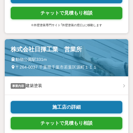
チャットで見積もり相談
※外壁塗装専門サイト「外壁塗装の窓口」に移動します
株式会社日揮工業 営業所
動物公園駅331m
〒264-0037 千葉県千葉市若葉区源町１１１
建築塗装
事業内容
施工店の詳細
チャットで見積もり相談