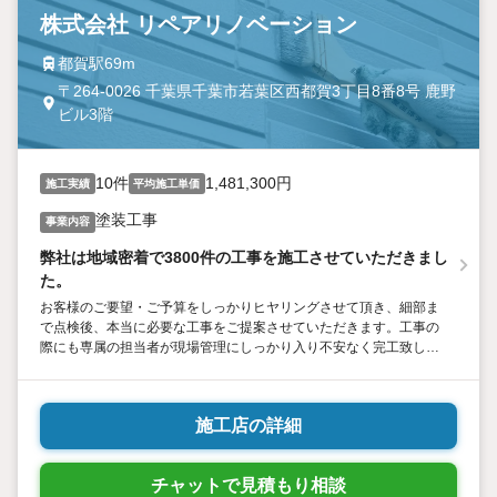
株式会社 リペアリノベーション
都賀駅69m
〒264-0026 千葉県千葉市若葉区西都賀3丁目8番8号 鹿野
ビル3階
10件
1,481,300円
施工実績
平均施工単価
塗装工事
事業内容
弊社は地域密着で3800件の工事を施工させていただきまし
た。
お客様のご要望・ご予算をしっかりヒヤリングさせて頂き、細部ま
で点検後、本当に必要な工事をご提案させていただきます。工事の
際にも専属の担当者が現場管理にしっかり入り不安なく完工致しま
す。お客様に少しでもご安心して頂く為、弊社では、工事完了後の
後払い制度を採用しております。お支払いに関しましても、リフォ
ームローンのお取り扱いもしていますのでお気軽にご相談くださ
施工店の詳細
い。最後まで読んでいただきありがとうございました。
チャットで見積もり相談