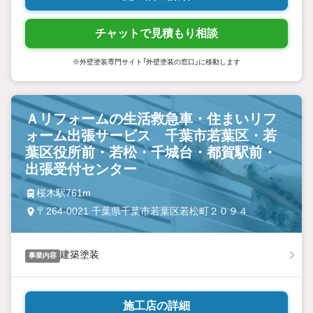
チャットで見積もり相談
※外壁塗装専門サイト「外壁塗装の窓口」に移動します
Ａリフォームの生活救急車・住まいリフ
ォーム出張サービス 千葉市若葉区・若
葉区役所前・若松・千城台・都賀駅前・
出張受付センター
桜木駅761m
〒264-0021 千葉県千葉市若葉区若松町２０９４
建築塗装
事業内容
施工店の詳細