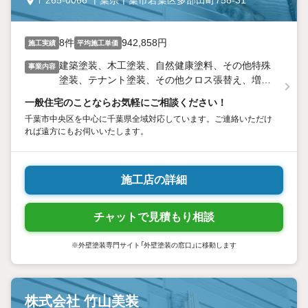
〒265-0066 千葉県千葉市若葉区多部田町758-31
8件
942,858円
施工実績
平均施工単価
建築塗装、木工塗装、自然健康塗料、その他特殊
事業内容
塗装、テナント塗装、その他クロス張替え、増改
築、システムキッチン、畳交換、サッシ交換、網
一般住宅のことならお気軽にご相談ください！
戸交換、一般住宅のことならお気軽にご相談くだ
千葉市中央区を中心に千葉県全域対応しています。ご連絡いただけ
さい。
れば遠方にもお伺いいたします。
施工店の詳細
チャットで見積もり相談
※外壁塗装専門サイト「外壁塗装の窓口」に移動します
株式会社 竹山美装