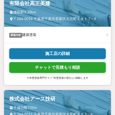
有限会社高正美建
鎌取駅3.20km
〒264-0016 千葉県千葉市若葉区大宮町１８１７−４
建築塗装
事業内容
施工店の詳細
チャットで見積もり相談
※外壁塗装専門サイト「外壁塗装の窓口」に移動します
株式会社アース技研
千城台駅720m
〒264-0011 千葉県千葉市若葉区大草町８５７−４