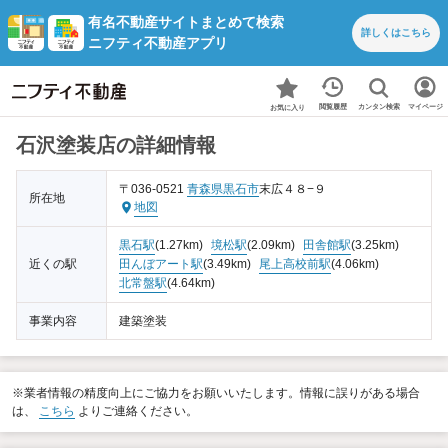
有名不動産サイトまとめて検索
詳しくは
こちら
ニフティ不動産アプリ
カンタン検索
閲覧履歴
マイページ
お気に入り
石沢塗装店の詳細情報
〒036-0521
青森県
黒石市
末広４８−９
所在地
地図
黒石駅
(1.27km)
境松駅
(2.09km)
田舎館駅
(3.25km)
近くの駅
田んぼアート駅
(3.49km)
尾上高校前駅
(4.06km)
北常盤駅
(4.64km)
事業内容
建築塗装
※業者情報の精度向上にご協力をお願いいたします。情報に誤りがある場合
は、
こちら
よりご連絡ください。