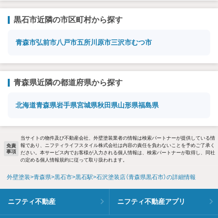
黒石市近隣の市区町村から探す
青森市
弘前市
八戸市
五所川原市
三沢市
むつ市
青森県近隣の都道府県から探す
北海道
青森県
岩手県
宮城県
秋田県
山形県
福島県
当サイトの物件及び不動産会社、外壁塗装業者の情報は検索パートナーが提供している情
報であり、ニフティライフスタイル株式会社は内容の責任を負わないことを予めご了承く
免責
事項
ださい。本サービス内でお客様が入力される個人情報は、検索パートナーが取得し、同社
の定める個人情報規約に従って取り扱われます。
外壁塗装
青森県
黒石市
黒石駅
石沢塗装店（青森県黒石市）の詳細情報
ニフティ不動産
ニフティ不動産アプリ