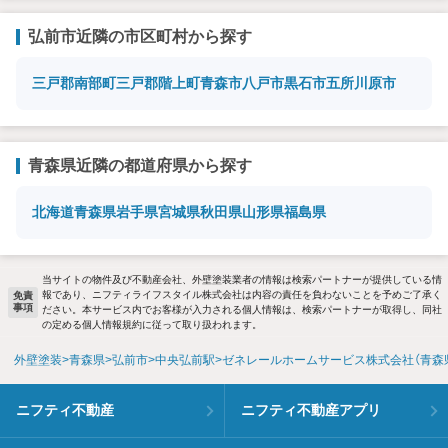
弘前市近隣の市区町村から探す
三戸郡南部町
三戸郡階上町
青森市
八戸市
黒石市
五所川原市
青森県近隣の都道府県から探す
北海道
青森県
岩手県
宮城県
秋田県
山形県
福島県
当サイトの物件及び不動産会社、外壁塗装業者の情報は検索パートナーが提供している情
報であり、ニフティライフスタイル株式会社は内容の責任を負わないことを予めご了承く
免責
事項
ださい。本サービス内でお客様が入力される個人情報は、検索パートナーが取得し、同社
の定める個人情報規約に従って取り扱われます。
外壁塗装
青森県
弘前市
中央弘前駅
ゼネレールホームサービス株式会社（青森
ニフティ不動産
ニフティ不動産アプリ