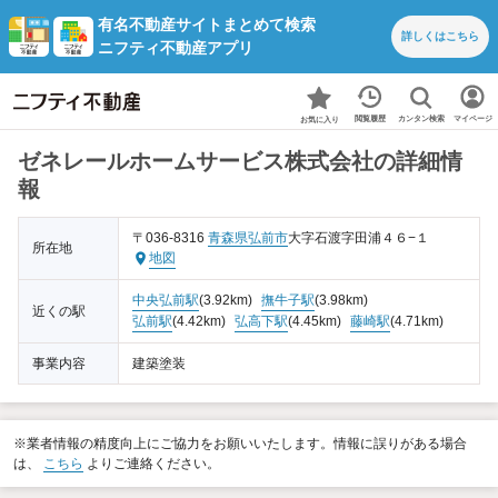
有名不動産サイトまとめて検索
詳しくは
こちら
ニフティ不動産アプリ
カンタン検索
閲覧履歴
マイページ
お気に入り
ゼネレールホームサービス株式会社の詳細情
報
〒036-8316
青森県
弘前市
大字石渡字田浦４６−１
所在地
地図
中央弘前駅
(3.92km)
撫牛子駅
(3.98km)
近くの駅
弘前駅
(4.42km)
弘高下駅
(4.45km)
藤崎駅
(4.71km)
事業内容
建築塗装
※業者情報の精度向上にご協力をお願いいたします。情報に誤りがある場合
は、
こちら
よりご連絡ください。