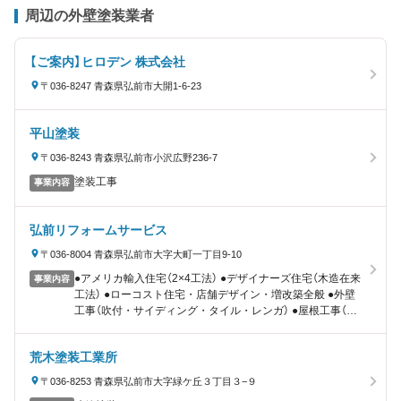
周辺の外壁塗装業者
【ご案内】ヒロデン 株式会社
〒036-8247 青森県弘前市大開1-6-23
平山塗装
〒036-8243 青森県弘前市小沢広野236-7
塗装工事
事業内容
弘前リフォームサービス
〒036-8004 青森県弘前市大字大町一丁目9-10
●アメリカ輸入住宅（2×4工法） ●デザイナーズ住宅（木造在来
事業内容
工法） ●ローコスト住宅・店舗デザイン・増改築全般 ●外壁
工事（吹付・サイディング・タイル・レンガ） ●屋根工事（無
落雪・トタン葺替・ペンキ塗替） ●内装工事（壁クロス・床
フロアー・建具・畳・襖） ●エクステリア（風除雪・カーポ
荒木塗装工業所
ート・サンルーム・テラス） ●風呂・台所・トイレ改装・設
備工事 ●外構工事（庭造成・ブロック塀・コンクリート舗
〒036-8253 青森県弘前市大字緑ケ丘３丁目３−９
装）