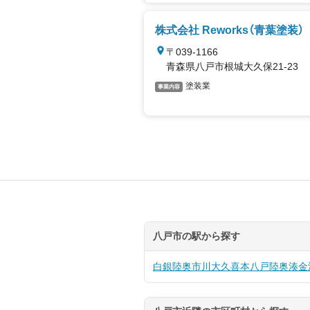
株式会社 Reworks（青葉塗装）
〒039-1166
青森県八戸市根城大久保21-23
塗装業
事業内容
八戸市の駅から探す
白銀
陸奥市川
大久喜
本八戸
陸奥湊
金