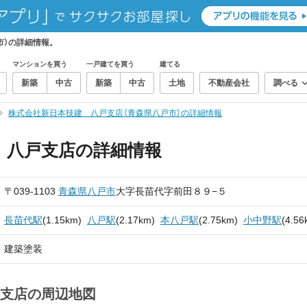
市）の詳細情報。
マンションを買う
一戸建てを買う
建てる
新築
中古
新築
中古
土地
不動産会社
調べる
株式会社新日本技建 八戸支店（青森県八戸市）の詳細情報
 八戸支店の詳細情報
〒039-1103
青森県
八戸市
大字長苗代字前田８９−５
長苗代駅
(1.15km)
八戸駅
(2.17km)
本八戸駅
(2.75km)
小中野駅
(4.56
建築塗装
支店の周辺地図