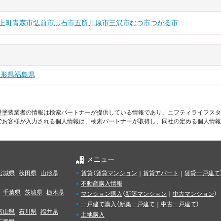
上町
青森市
弘前市
黒石市
五所川原市
三沢市
むつ市
つがる市
山形県
福島県
壁塗装業者の情報は検索パートナーが提供している情報であり、ニフティライフスタ
でお客様が入力される個人情報は、検索パートナーが取得し、同社の定める個人情報
メニュー
宮城県
秋田県
山形県
賃貸
（
賃貸マンション
｜
賃貸アパート
｜
賃貸一戸建て
不動産購入情報
千葉県
茨城県
栃木県
マンション購入
（
新築マンション
｜
中古マンション
）
一戸建て購入
（
新築一戸建て
｜
中古一戸建て
）
富山県
石川県
福井県
土地購入