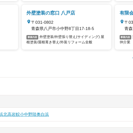
外壁塗装の窓口 八戸店
有限
〒031-0802
〒03
青森県八戸市小中野8丁目17-18-5
青森
外壁塗装/外壁張り替え(サイディング) 屋
事業内容
事業内容
根塗装/屋根葺き替え/外装リフォーム全般
仲介業
浜
北高岩
鮫
小中野
陸奥白浜