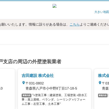
大きい地図
お願いいたします。情報に誤りがある場合は、
こちら
よりご連絡くださ
戸支店の周辺の外壁塗装業者
吉田建設 株式会社
株式
〒031-0802
〒03
0
青森県八戸市小中野8丁目17-18-5
青森
"○塗装工事：建築塗装、工場塗装 ○防水工
事業内容
事業内容
事：屋上屋根、ベランダ、シーリング ○リフォー
ム工事：左官工事、土木工事"