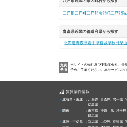
八戸市近隣の市区町村から探す
三戸郡三戸町
三戸郡南部町
三戸郡階
青森県近隣の都道府県から探す
北海道
青森県
岩手県
宮城県
秋田県
当サイトの物件及び不動産会社、外
免責
事項
予めご了承ください。
本サービス内
賃貸物件情報
北海道・東北
：
北海道
青森県
岩手県
福島県
関東
：
東京都
神奈川県
埼玉県
群馬県
北陸・甲信越
：
新潟県
山梨県
長野県