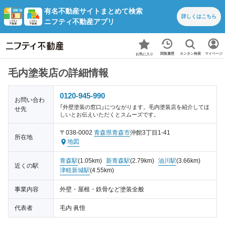
有名不動産サイトまとめて検索
詳しくは
こちら
ニフティ不動産アプリ
カンタン検索
閲覧履歴
マイページ
お気に入り
毛内塗装店の詳細情報
0120-945-990
お問い合わ
「外壁塗装の窓口」につながります。毛内塗装店を紹介してほ
せ先
しいとお伝えいただくとスムーズです。
〒038-0002
青森県
青森市
沖館3丁目1-41
所在地
地図
青森駅
(1.05km)
新青森駅
(2.79km)
油川駅
(3.66km)
近くの駅
津軽新城駅
(4.55km)
事業内容
外壁・屋根・鉄骨など塗装全般
代表者
毛内 眞悟