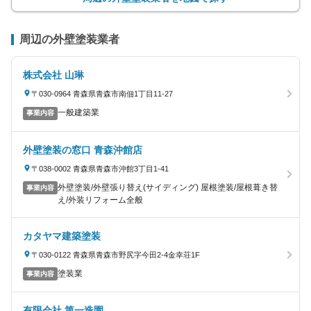
周辺の外壁塗装業者
株式会社 山琳
〒030-0964 青森県青森市南佃1丁目11-27
一般建築業
事業内容
外壁塗装の窓口 青森沖館店
〒038-0002 青森県青森市沖館3丁目1-41
外壁塗装/外壁張り替え(サイディング) 屋根塗装/屋根葺き替
事業内容
え/外装リフォーム全般
カタヤマ建築塗装
〒030-0122 青森県青森市野尻字今田2-4金幸荘1F
塗装業
事業内容
有限会社 第一造園