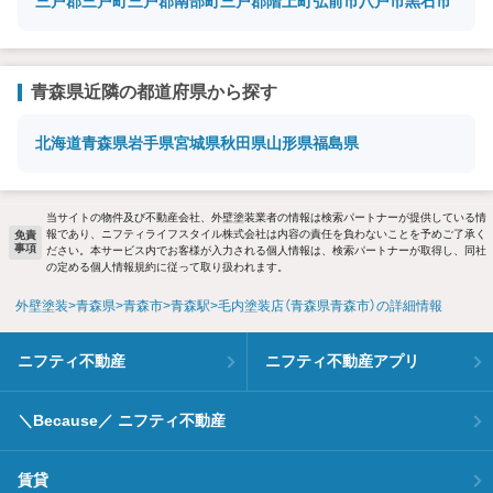
三戸郡三戸町
三戸郡南部町
三戸郡階上町
弘前市
八戸市
黒石市
青森県近隣の都道府県から探す
北海道
青森県
岩手県
宮城県
秋田県
山形県
福島県
当サイトの物件及び不動産会社、外壁塗装業者の情報は検索パートナーが提供している情
報であり、ニフティライフスタイル株式会社は内容の責任を負わないことを予めご了承く
免責
事項
ださい。本サービス内でお客様が入力される個人情報は、検索パートナーが取得し、同社
の定める個人情報規約に従って取り扱われます。
外壁塗装
青森県
青森市
青森駅
毛内塗装店（青森県青森市）の詳細情報
ニフティ不動産
ニフティ不動産アプリ
＼Because／ ニフティ不動産
賃貸