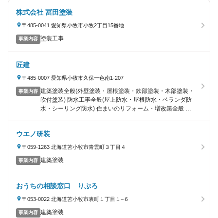
株式会社 冨田塗装
〒485-0041 愛知県小牧市小牧2丁目15番地
塗装工事
事業内容
匠建
〒485-0007 愛知県小牧市久保一色南1-207
建築塗装全般(外壁塗装・屋根塗装・鉄部塗装・木部塗装・
事業内容
吹付塗装) 防水工事全般(屋上防水・屋根防水・ベランダ防
水・シーリング防水) 住まいのリフォーム・増改築全般 エ
クステリア・外構工事全般
ウエノ研装
〒059-1263 北海道苫小牧市青雲町３丁目４
建築塗装
事業内容
おうちの相談窓口 りぷろ
〒053-0022 北海道苫小牧市表町１丁目１−６
建築塗装
事業内容