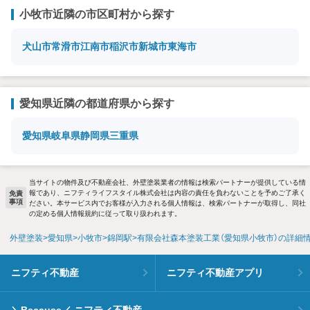
小牧市近隣の市区町村から探す
犬山市
常滑市
江南市
稲沢市
新城市
東海市
愛知県近隣の都道府県から探す
愛知県
岐阜県
静岡県
三重県
当サイトの物件及び不動産会社、外壁塗装業者の情報は検索パートナーが提供している情
報であり、ニフティライフスタイル株式会社は内容の責任を負わないことを予めご了承く
免責
事項
ださい。本サービス内でお客様が入力される個人情報は、検索パートナーが取得し、同社
の定める個人情報規約に従って取り扱われます。
外壁塗装
愛知県
小牧市
錦岡駅
有限会社森本塗装工業（愛知県小牧市）の詳細
ニフティ不動産
ニフティ不動産アプリ
＼Because／ ニフティ不動産