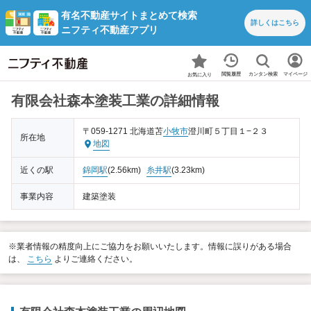
有名不動産サイトまとめて検索
詳しくは
こちら
ニフティ不動産アプリ
カンタン検索
閲覧履歴
マイページ
お気に入り
有限会社森本塗装工業の詳細情報
〒059-1271 北海道苫
小牧市
澄川町５丁目１−２３
所在地
地図
近くの駅
錦岡駅
(2.56km)
糸井駅
(3.23km)
事業内容
建築塗装
※業者情報の精度向上にご協力をお願いいたします。情報に誤りがある場合
は、
こちら
よりご連絡ください。