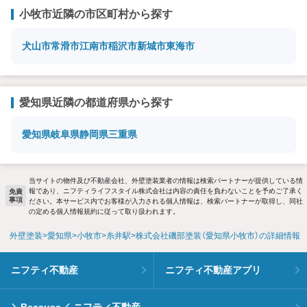
小牧市近隣の市区町村から探す
犬山市
常滑市
江南市
稲沢市
新城市
東海市
愛知県近隣の都道府県から探す
愛知県
岐阜県
静岡県
三重県
当サイトの物件及び不動産会社、外壁塗装業者の情報は検索パートナーが提供している情
報であり、ニフティライフスタイル株式会社は内容の責任を負わないことを予めご了承く
免責
事項
ださい。本サービス内でお客様が入力される個人情報は、検索パートナーが取得し、同社
の定める個人情報規約に従って取り扱われます。
外壁塗装
愛知県
小牧市
糸井駅
株式会社磯部塗装（愛知県小牧市）の詳細情報
ニフティ不動産
ニフティ不動産アプリ
＼Because／ ニフティ不動産