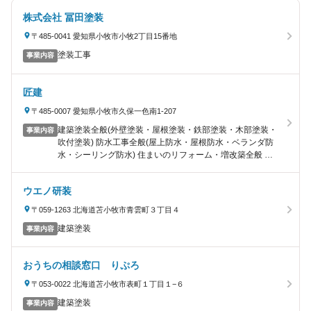
株式会社 冨田塗装
〒485-0041 愛知県小牧市小牧2丁目15番地
塗装工事
事業内容
匠建
〒485-0007 愛知県小牧市久保一色南1-207
建築塗装全般(外壁塗装・屋根塗装・鉄部塗装・木部塗装・
事業内容
吹付塗装) 防水工事全般(屋上防水・屋根防水・ベランダ防
水・シーリング防水) 住まいのリフォーム・増改築全般 エ
クステリア・外構工事全般
ウエノ研装
〒059-1263 北海道苫小牧市青雲町３丁目４
建築塗装
事業内容
おうちの相談窓口 りぷろ
〒053-0022 北海道苫小牧市表町１丁目１−６
建築塗装
事業内容