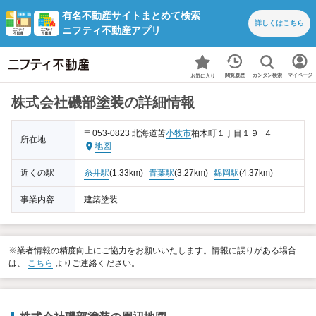
有名不動産サイトまとめて検索
詳しくは
こちら
ニフティ不動産アプリ
カンタン検索
閲覧履歴
マイページ
お気に入り
株式会社磯部塗装の詳細情報
〒053-0823 北海道苫
小牧市
柏木町１丁目１９−４
所在地
地図
近くの駅
糸井駅
(1.33km)
青葉駅
(3.27km)
錦岡駅
(4.37km)
事業内容
建築塗装
※業者情報の精度向上にご協力をお願いいたします。情報に誤りがある場合
は、
こちら
よりご連絡ください。