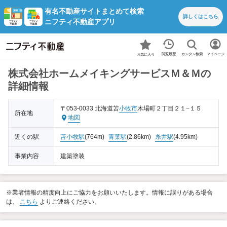
有名不動産サイトまとめて検索
詳しくは
こちら
ニフティ不動産アプリ
カンタン検索
閲覧履歴
マイページ
お気に入り
株式会社ホームメイキングサービスＭ＆Ｍの
詳細情報
〒053-0033 北海道苫
小牧市
木場町２丁目２１−１５
所在地
地図
近くの駅
苫小牧駅
(764m)
青葉駅
(2.86km)
糸井駅
(4.95km)
事業内容
建築塗装
※業者情報の精度向上にご協力をお願いいたします。情報に誤りがある場合
は、
こちら
よりご連絡ください。