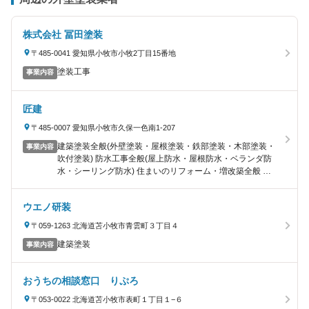
株式会社 冨田塗装
〒485-0041 愛知県小牧市小牧2丁目15番地
塗装工事
事業内容
匠建
〒485-0007 愛知県小牧市久保一色南1-207
建築塗装全般(外壁塗装・屋根塗装・鉄部塗装・木部塗装・
事業内容
吹付塗装) 防水工事全般(屋上防水・屋根防水・ベランダ防
水・シーリング防水) 住まいのリフォーム・増改築全般 エ
クステリア・外構工事全般
ウエノ研装
〒059-1263 北海道苫小牧市青雲町３丁目４
建築塗装
事業内容
おうちの相談窓口 りぷろ
〒053-0022 北海道苫小牧市表町１丁目１−６