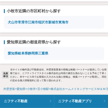
小牧市近隣の市区町村から探す
犬山市
常滑市
江南市
稲沢市
新城市
東海市
愛知県近隣の都道府県から探す
愛知県
岐阜県
静岡県
三重県
当サイトの物件及び不動産会社、外壁塗装業者の情報は検索パートナーが提供している情
報であり、ニフティライフスタイル株式会社は内容の責任を負わないことを予めご了承く
免責
事項
ださい。本サービス内でお客様が入力される個人情報は、検索パートナーが取得し、同社
の定める個人情報規約に従って取り扱われます。
外壁塗装
愛知県
小牧市
苫小牧駅
株式会社ホームメイキングサービスＭ＆Ｍ（
ニフティ不動産
ニフティ不動産アプリ