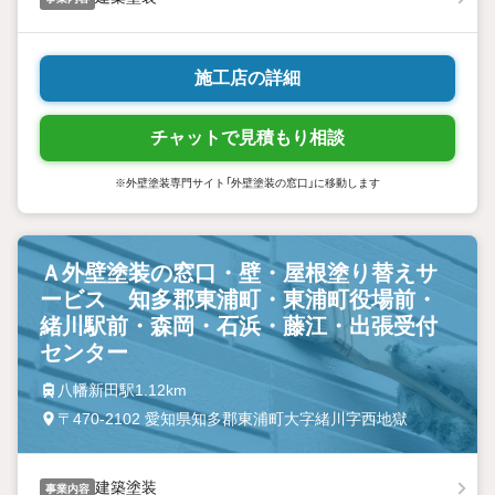
施工店の詳細
チャットで見積もり相談
※外壁塗装専門サイト「外壁塗装の窓口」に移動します
Ａ外壁塗装の窓口・壁・屋根塗り替えサ
ービス 知多郡東浦町・東浦町役場前・
緒川駅前・森岡・石浜・藤江・出張受付
センター
八幡新田駅1.12km
〒470-2102 愛知県知多郡東浦町大字緒川字西地獄
建築塗装
事業内容