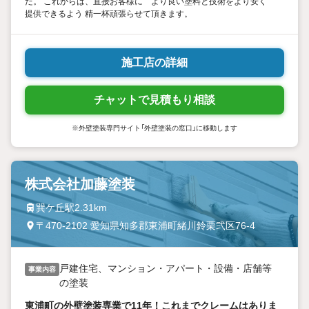
た。 これからは、直接お客様に より良い塗料と技術をより安く
提供できるよう 精一杯頑張らせて頂きます。
施工店の詳細
チャットで見積もり相談
※外壁塗装専門サイト「外壁塗装の窓口」に移動します
株式会社加藤塗装
巽ケ丘駅2.31km
〒470-2102 愛知県知多郡東浦町緒川鈴栗弐区76-4
戸建住宅、マンション・アパート・設備・店舗等
事業内容
の塗装
東浦町の外壁塗装専業で11年！これまでクレームはありま