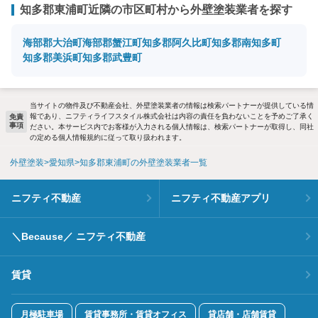
知多郡東浦町近隣の市区町村から外壁塗装業者を探す
海部郡大治町
海部郡蟹江町
知多郡阿久比町
知多郡南知多町
知多郡美浜町
知多郡武豊町
当サイトの物件及び不動産会社、外壁塗装業者の情報は検索パートナーが提供している情
報であり、ニフティライフスタイル株式会社は内容の責任を負わないことを予めご了承く
免責
事項
ださい。本サービス内でお客様が入力される個人情報は、検索パートナーが取得し、同社
の定める個人情報規約に従って取り扱われます。
外壁塗装
愛知県
知多郡東浦町の外壁塗装業者一覧
ニフティ不動産
ニフティ不動産アプリ
＼Because／ ニフティ不動産
賃貸
月極駐車場
賃貸事務所・賃貸オフィス
貸店舗・店舗賃貸