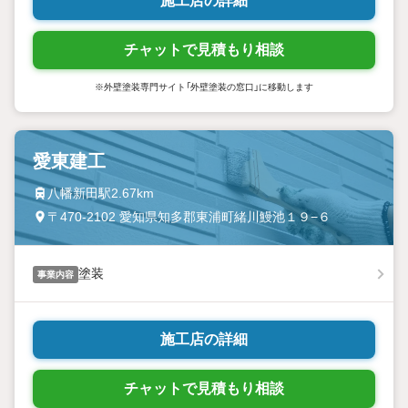
施工店の詳細
チャットで見積もり相談
※外壁塗装専門サイト「外壁塗装の窓口」に移動します
愛東建工
八幡新田駅2.67km
〒470-2102 愛知県知多郡東浦町緒川鰻池１９−６
塗装
事業内容
施工店の詳細
チャットで見積もり相談