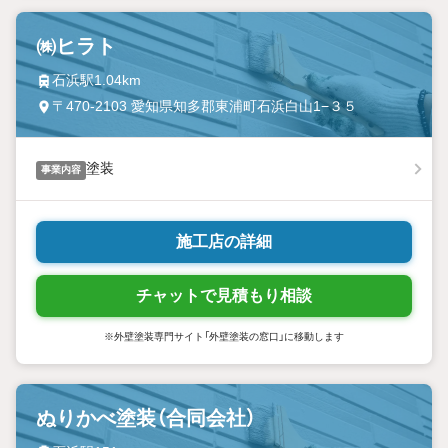
㈱ヒラト
石浜駅1.04km
〒470-2103 愛知県知多郡東浦町石浜白山1−３５
塗装
事業内容
施工店の詳細
チャットで見積もり相談
※外壁塗装専門サイト「外壁塗装の窓口」に移動します
ぬりかべ塗装（合同会社）