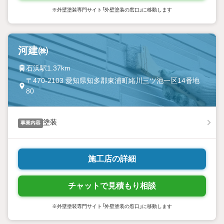
※外壁塗装専門サイト「外壁塗装の窓口」に移動します
河建㈱
石浜駅1.37km
〒470-2103 愛知県知多郡東浦町緒川三ツ池一区14番地
80
塗装
事業内容
施工店の詳細
チャットで見積もり相談
※外壁塗装専門サイト「外壁塗装の窓口」に移動します