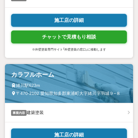
施工店の詳細
チャットで見積もり相談
※外壁塗装専門サイト「外壁塗装の窓口」に移動します
カラフルホーム
緒川駅623m
〒470-2102 愛知県知多郡東浦町大字緒川字羽城９−８
建築塗装
事業内容
施工店の詳細