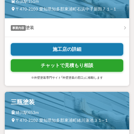
石浜駅151m
〒470-2103 愛知県知多郡東浦町石浜中子新田７１−１
塗装
事業内容
施工店の詳細
チャットで見積もり相談
※外壁塗装専門サイト「外壁塗装の窓口」に移動します
三瓶塗装
緒川駅653m
〒470-2102 愛知県知多郡東浦町緒川蓮池３１−１