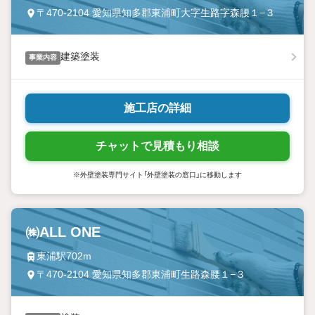
〒470-2104 愛知県知多郡東浦町大字生路字森腰１−３
建築塗装
事業内容
施工店の詳細
チャットで見積もり相談
※外壁塗装専門サイト「外壁塗装の窓口」に移動します
㈱ALL ONE
東浦駅702m
〒470-2104 愛知県知多郡東浦町生路森腰１−３