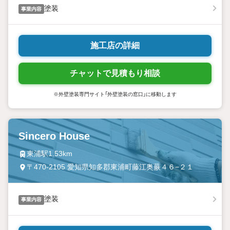
塗装
事業内容
施工店の詳細
チャットで見積もり相談
※外壁塗装専門サイト「外壁塗装の窓口」に移動します
Sincero House
東浦駅1.53km
〒470-2105 愛知県知多郡東浦町藤江奥蕨４６−２１
塗装
事業内容