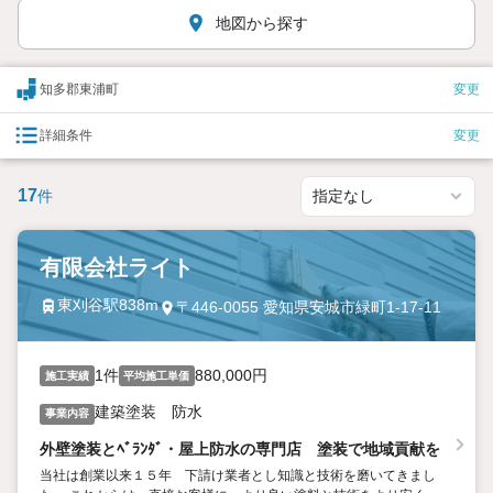
地図から探す
知多郡東浦町
変更
詳細条件
変更
17
件
有限会社ライト
東刈谷駅838m
〒446-0055 愛知県安城市緑町1-17-11
1件
880,000円
施工実績
平均施工単価
建築塗装 防水
事業内容
外壁塗装とﾍﾞﾗﾝﾀﾞ・屋上防水の専門店 塗装で地域貢献を
当社は創業以来１５年 下請け業者とし知識と技術を磨いてきまし