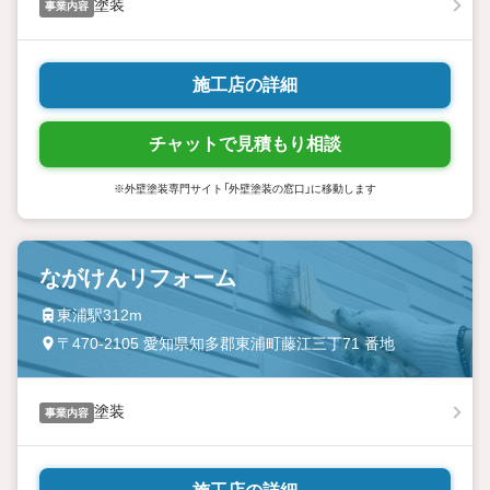
塗装
事業内容
施工店の詳細
チャットで見積もり相談
※外壁塗装専門サイト「外壁塗装の窓口」に移動します
ながけんリフォーム
東浦駅312m
〒470-2105 愛知県知多郡東浦町藤江三丁71 番地
塗装
事業内容