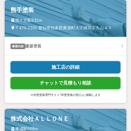
熊手塗装
巽ケ丘駅632m
〒470-2102 愛知県知多郡東浦町大字緒川字丸山４５
建築塗装
事業内容
施工店の詳細
チャットで見積もり相談
※外壁塗装専門サイト「外壁塗装の窓口」に移動します
株式会社ＡＬＬＯＮＥ
東浦駅688m