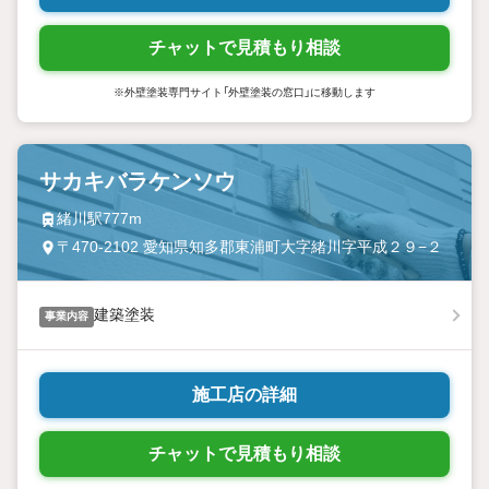
チャットで見積もり相談
※外壁塗装専門サイト「外壁塗装の窓口」に移動します
サカキバラケンソウ
緒川駅777m
〒470-2102 愛知県知多郡東浦町大字緒川字平成２９−２
建築塗装
事業内容
施工店の詳細
チャットで見積もり相談