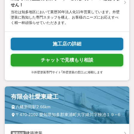
せん！
当社は知多地区において業歴30年法人化11年営業しています。外壁
塗装に熟知した専門スタッフを構え、お客様のニーズにお応えすべ
く精一杯頑張らせていただきます。
施工店の詳細
チャットで見積もり相談
※外壁塗装専門サイト「外壁塗装の窓口」に移動します
有限会社愛東建工
八幡新田駅2.66km
〒470-2102 愛知県知多郡東浦町大字緒川字鰻池１９−６
建築塗装
事業内容