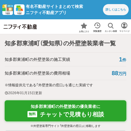
有名不動産サイトまとめて検索
詳しくは
こちら
ニフティ不動産アプリ
カンタン検索
閲覧履歴
マイページ
お気に入り
知多郡東浦町（愛知県）の外壁塗装業者一覧
1
知多郡東浦町の外壁塗装の施工実績
件
88
知多郡東浦町の外壁塗装の費用相場
万円
※情報提供元である「外壁塗装の窓口」を通じた実績です
2026年01月15日
更新
知多郡東浦町の外壁塗装の優良業者に
チャットで見積もり相談
無料
※外壁塗装専門サイト「外壁塗装の窓口」に移動します